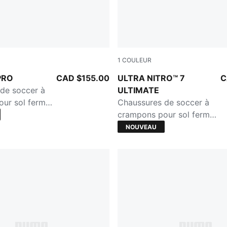
1
COULEUR
mond-PUMA White-Ultra Red-PUMA Black
Ultra Red-PUMA Black-PUM
PRO
CAD $155.00
ULTRA NITRO™ 7
C
de soccer à
ULTIMATE
ur sol ferme
Chaussures de soccer à
nthétique pour
crampons pour sol ferme
dolescent
ou herbe synthétique pour
NOUVEAU
enfant et adolescent