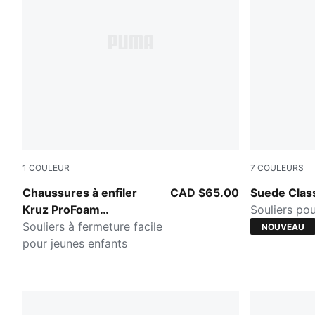
1
COULEUR
7
COULEURS
PUMA Black-Redmazing
Haute Coff
Chaussures à enfiler
CAD $65.00
Suede Clas
Kruz ProFoam
Souliers pou
SLIPTECH™
Souliers à fermeture facile
NOUVEAU
pour jeunes enfants