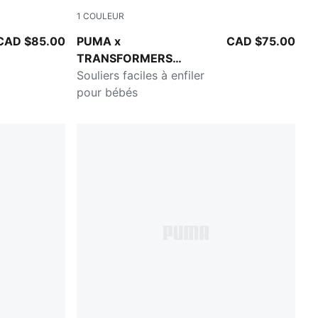
1
COULEUR
ellow
PUMA Black-Bright Mango Yellow
CAD $85.00
PUMA x
CAD $75.00
TRANSFORMERS
California Pro
Souliers faciles à enfiler
pour bébés