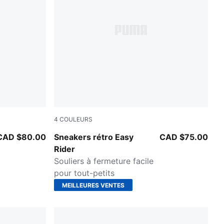
4
COULEURS
PUMA Black-PUMA White
CAD $80.00
Sneakers rétro Easy
CAD $75.00
Rider
Souliers à fermeture facile
pour tout-petits
MEILLEURES VENTES