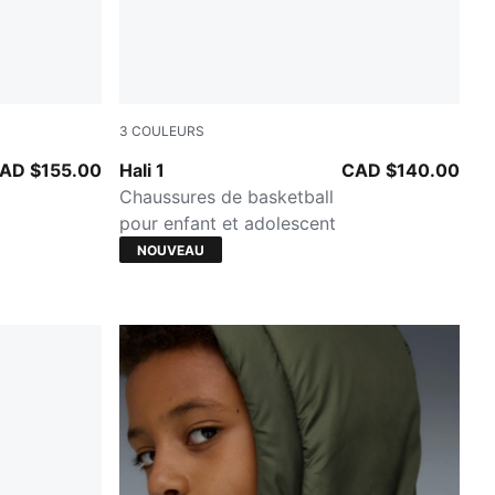
3
COULEURS
A White
PUMA White-Vibrant Silver
AD $155.00
Hali 1
CAD $140.00
Chaussures de basketball
pour enfant et adolescent
NOUVEAU