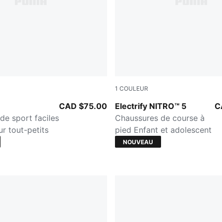
1
COULEUR
-Archive Green
PUMA Black-Moody Gray-PU
CAD $75.00
Electrify NITRO™ 5
C
de sport faciles
Chaussures de course à
r tout-petits
pied Enfant et adolescent
NOUVEAU