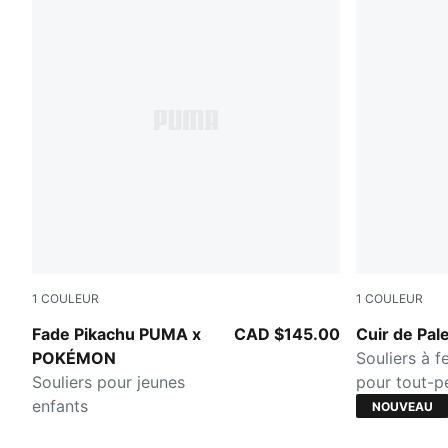
1
COULEUR
1
COULEUR
Energizing Yellow-PUMA Black
PUMA White
Fade Pikachu PUMA x
CAD $145.00
Cuir de Pa
POKÉMON
Souliers à f
Souliers pour jeunes
pour tout-pe
enfants
NOUVEAU