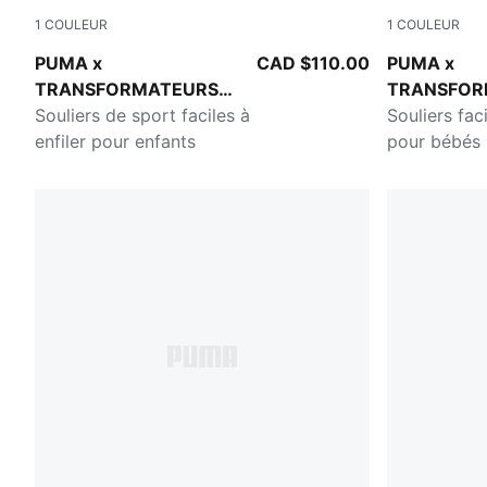
1
COULEUR
1
COULEUR
Gray Echo-Moody Gray
Gray Echo-
PUMA x
CAD $110.00
PUMA x
TRANSFORMATEURS
TRANSFOR
RS Surge
Souliers de sport faciles à
RS Surge
Souliers faci
enfiler pour enfants
pour bébés