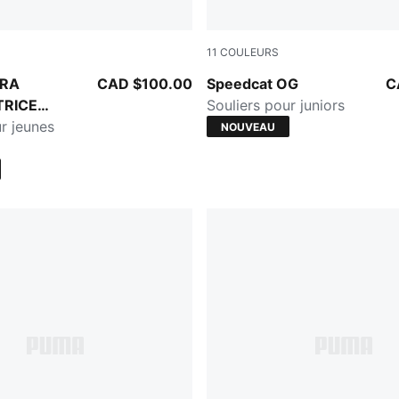
11
COULEURS
-Powder Pink
Silver Fog-Rich Cocoa
ORA
CAD $100.00
Speedcat OG
C
TRICE
Souliers pour juniors
r jeunes
NOUVEAU