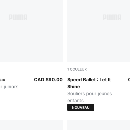
1
COULEUR
ee-PUMA White
Misty Pink-Powder Pink
sic
CAD $90.00
Speed Ballet : Let It
r juniors
Shine
Souliers pour jeunes
enfants
NOUVEAU