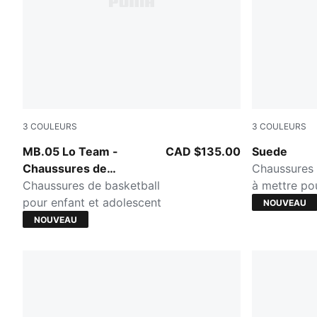
3
COULEURS
3
COULEURS
Ultra Blue-Intense Mint
PUMA Black
MB.05 Lo Team -
CAD $135.00
Suede
Chaussures de
Chaussures 
basketball pour
Chaussures de basketball
à mettre pou
enfants et adolescents
pour enfant et adolescent
NOUVEAU
NOUVEAU