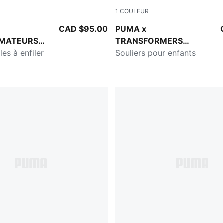
1
COULEUR
Moody Gray
PUMA Black-Bright Mango Y
CAD $95.00
PUMA x
MATEURS
TRANSFORMERS
les à enfiler
California Pro
Souliers pour enfants