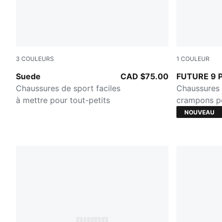
3
COULEURS
1
COULEUR
PUMA White-Team Regal Red
Sugared Al
Suede
CAD $75.00
FUTURE 9 
Chaussures de sport faciles
Chaussures 
à mettre pour tout-petits
crampons po
ou herbe sy
NOUVEAU
enfant et a