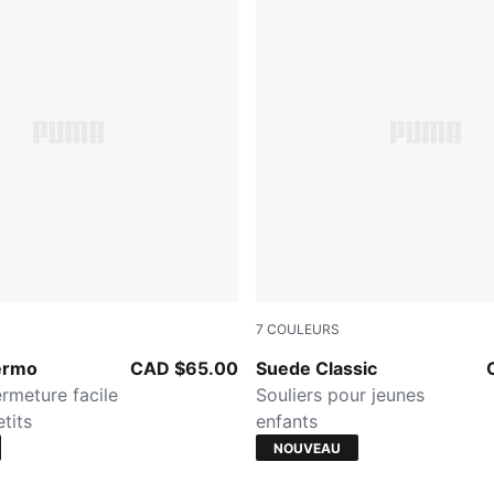
7
COULEURS
-Vapor Gray-Gum
For All Time Red-PUMA Whi
lermo
CAD $65.00
Suede Classic
ermeture facile
Souliers pour jeunes
tits
enfants
NOUVEAU