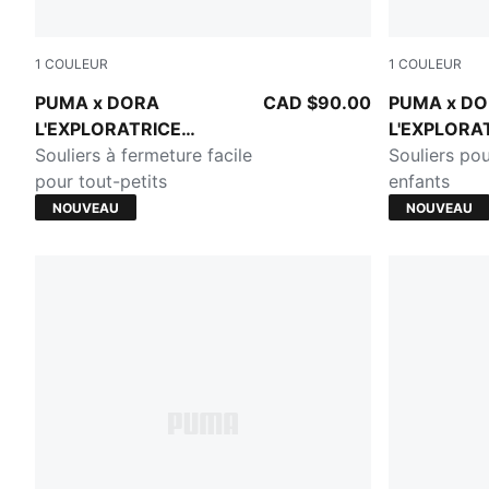
1
COULEUR
1
COULEUR
Mauve Glow-Powder Pink
Mauve Glow
PUMA x DORA
CAD $90.00
PUMA x D
L'EXPLORATRICE
L'EXPLORA
Speedcat
Souliers à fermeture facile
Speedcat
Souliers pou
pour tout-petits
enfants
NOUVEAU
NOUVEAU