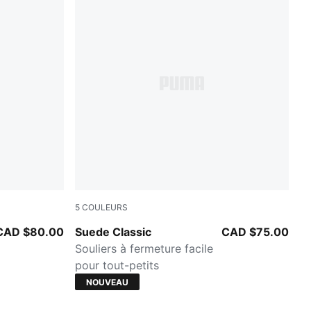
5
COULEURS
te
PUMA Black-PUMA White
CAD $80.00
Suede Classic
CAD $75.00
Souliers à fermeture facile
pour tout-petits
NOUVEAU