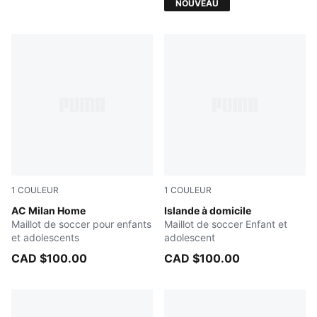
NOUVEAU
1
COULEUR
1
COULEUR
PUMA Black-For All Time Red
AC Milan Home
Electro Royal-PUMA White
Islande à domicile
Maillot de soccer pour enfants
Maillot de soccer Enfant et
et adolescents
adolescent
CAD $100.00
CAD $100.00