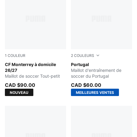
1
COULEUR
2
COULEURS
New Navy
CF Monterrey à domicile
Ocean Tropic-Silver Mist
Portugal
26/27
Maillot d'entraînement de
Maillot de soccer Tout-petit
soccer du Portugal
CAD $90.00
CAD $60.00
NOUVEAU
MEILLEURES VENTES