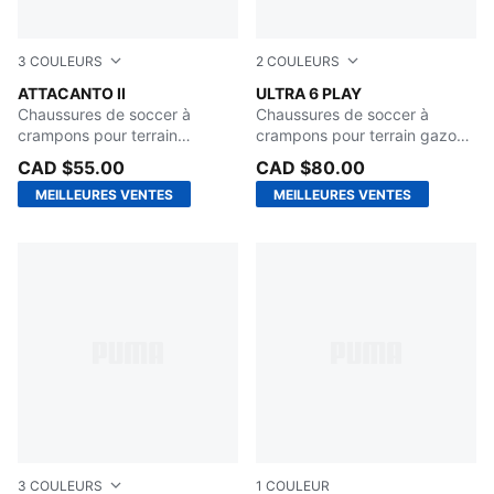
3
COULEURS
2
COULEURS
Mint Jelly-PUMA Black
ATTACANTO II
Icy Blue-Blue Jewel
ULTRA 6 PLAY
Chaussures de soccer à
Chaussures de soccer à
crampons pour terrain
crampons pour terrain gazon
dur/terrain artificiel Enfant et
ou tapis d'herbe artificielle
CAD $55.00
CAD $80.00
adolescent
pour adolescents
MEILLEURES VENTES
MEILLEURES VENTES
3
COULEURS
1
COULEUR