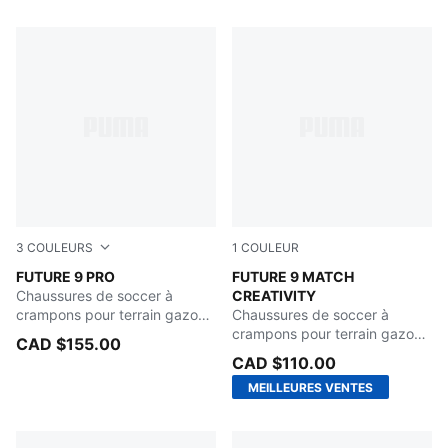
26 Produits
3
COULEURS
1
COULEUR
Poison Pink-Sun Stream-Bright Aqua-PUMA White
FUTURE 9 PRO
Yellow Alert-Mint Jelly-PU
FUTURE 9 MATCH
Chaussures de soccer à
CREATIVITY
crampons pour terrain gazon
Chaussures de soccer à
ou tapis d'herbe artificielle
crampons pour terrain gazon
CAD $155.00
pour enfants
ou tapis d'herbe artificielle
CAD $110.00
pour adolescents
MEILLEURES VENTES