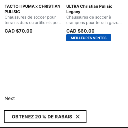
PUMA Red-PUMA Black
TACTO II PUMA x CHRISTIAN
Deep Aqua-Marine Blue-Spe
ULTRA Christian Pulisic
PULISIC
Legacy
Chaussures de soccer pour
Chaussures de soccer à
terrains durs ou artificiels pour
crampons pour terrain gazon
enfants
ou tapis d'herbe artificielle
CAD $70.00
CAD $60.00
pour enfants
MEILLEURES VENTES
Next
OBTENEZ 20 % DE RABAIS