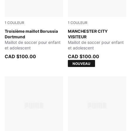
1
COULEUR
1
COULEUR
Purple Glimmer-Yellow Alert
Troisième maillot Borussia
PUMA Black-Flaxen
MANCHESTER CITY
Dortmund
VISITEUR
Maillot de soccer pour enfant
Maillot de soccer pour enfant
et adolescent
et adolescent
CAD $100.00
CAD $100.00
NOUVEAU