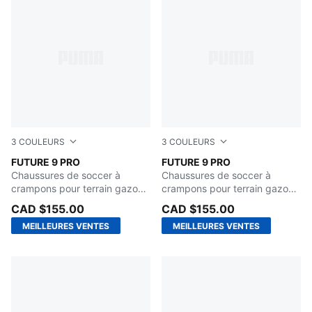
3
COULEURS
3
COULEURS
PUMA Black-Glowing Red-Strong Gray
FUTURE 9 PRO
Glowing Red-PUMA White-P
FUTURE 9 PRO
Chaussures de soccer à
Chaussures de soccer à
crampons pour terrain gazon
crampons pour terrain gazon
ou tapis d'herbe artificielle
ou tapis d'herbe artificielle
CAD $155.00
CAD $155.00
pour enfants
pour enfants
MEILLEURES VENTES
MEILLEURES VENTES