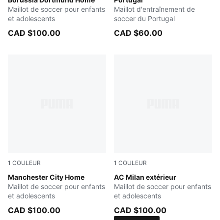
Faster Yellow-PUMA Black
Club Red-Silver Mist
Maillot de soccer pour enfants
Maillot d'entraînement de
et adolescents
soccer du Portugal
CAD $100.00
CAD $60.00
1
COULEUR
1
COULEUR
Team Light Blue-Icy Blue
Manchester City Home
PUMA White-Victory Gold
AC Milan extérieur
Maillot de soccer pour enfants
Maillot de soccer pour enfants
et adolescents
et adolescents
CAD $100.00
CAD $100.00