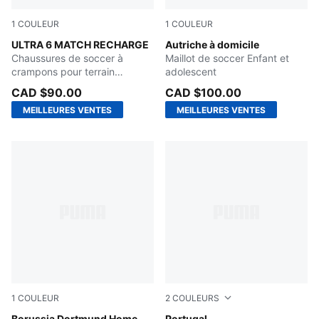
1
COULEUR
1
COULEUR
Hero Blue-Sunset Pink-Garnet Rose
ULTRA 6 MATCH RECHARGE
PUMA Red-PUMA Black
Autriche à domicile
Chaussures de soccer à
Maillot de soccer Enfant et
crampons pour terrain
adolescent
dur/terrain artificiel Enfant et
CAD $90.00
CAD $100.00
adolescent
MEILLEURES VENTES
MEILLEURES VENTES
1
COULEUR
2
COULEURS
Borussia Dortmund Home
Portugal