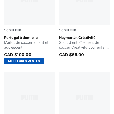
1
COULEUR
1
COULEUR
Club Red-Green Lagoon
Portugal à domicile
PUMA Black-Yellow Alert-Min
Neymar Jr. Créativité
Maillot de soccer Enfant et
Short d'entraînement de
adolescent
soccer Creativity pour enfants
et adolescents
CAD $100.00
CAD $65.00
MEILLEURES VENTES