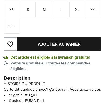
XS
S
M
L
XL
XXL
Taille
Taille
Taille
Taille
Taille
Taille
3XL
Taille
AJOUTER AU PANIER
Ajouter à la liste de souhaits
Cet article est éligible à la livraison gratuite!
Retours gratuits sur toutes les commandes
éligibles.
Description
HISTOIRE DU PRODUIT
Ça te dit quelque chose? Ça devrait. Vous avez vu ces
vêtements sur la grille de départ, vous pouvez
Style
:
713817_01
maintenant les porter. Avec une sélection de t-shirts,
Couleur
:
PUMA Red