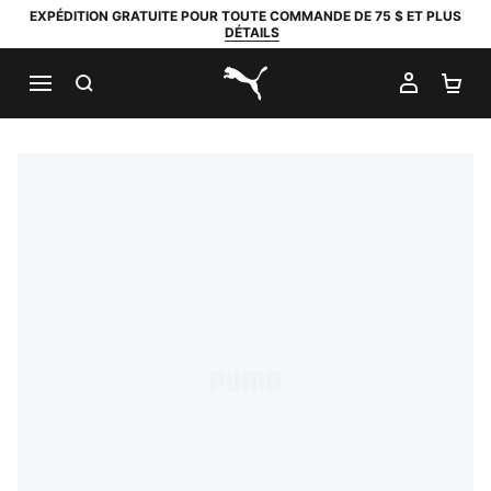
EXPÉDITION GRATUITE POUR TOUTE COMMANDE DE 75 $ ET PLUS
DÉTAILS
RECHERCHER
MON C
PA
PUMA.com