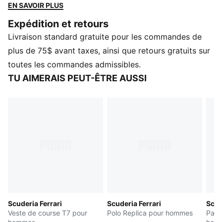
chandails à capuchon et autres vêtements inspirés des
EN SAVOIR PLUS
vêtements techniques, la collection PUMA pour
Expédition et retours
SCUDERIA FERRARI HP réplique est conçue pour les
Livraison standard gratuite pour les commandes de
Tifosi qui osent foncer à toute vitesse vers l'avenir et
tracer leur propre chemin. Porté par les pilotes pour la
plus de 75$ avant taxes, ainsi que retours gratuits sur
saison 2026, ce blouson aviateur authentique est doté
toutes les commandes admissibles.
des couleurs emblématiques de la Scuderia Ferrari.
TU AIMERAIS PEUT-ÊTRE AUSSI
DÉTAILS
Coupe : Standard
Type de matériau principal : Sergé
Col : Col
Manches longues
Fermeture : Patte de boutonnage
Longueur : Veste classique
Éléments de la marque Scuderia Ferrari
Éléments de la marque PUMA
Scuderia Ferrari
Scuderia Ferrari
Scud
Veste de course T7 pour
Polo Replica pour hommes
Pant