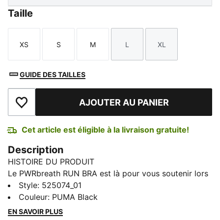
Taille
XS
S
M
L
XL
Taille
Taille
Taille
Taille
Taille
GUIDE DES TAILLES
AJOUTER AU PANIER
Ajouter à la liste de souhaits
Cet article est éligible à la livraison gratuite!
Description
HISTOIRE DU PRODUIT
Le PWRbreath RUN BRA est là pour vous soutenir lors
des séances d'entraînement les plus intenses.
Style
:
525074_01
Construit avec un matériau doté d'une technologie
Couleur
:
PUMA Black
d'évacuation de l'humidité qui vous gardera au sec,
EN SAVOIR PLUS