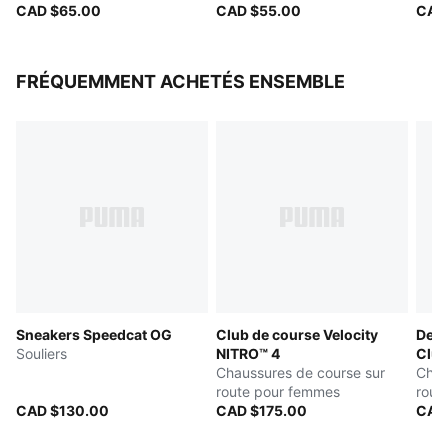
un design des contours qui épousent parfaitement les
CAD $65.00
CAD $55.00
d'év
CAD
courbes naturelles d’une femme.
DÉTAILS CONSIDÉRÉS - Fermeture velcro réglable
pour un permettre ajustement personnalisé.
FRÉQUEMMENT ACHETÉS ENSEMBLE
RESPIRABILITÉ – Doublure interne respirante qui offre
une plus grande polyvalence
REMBOURRAGE – Coussinets amovibles
Sneakers Speedcat OG
Club de course Velocity
Devi
Souliers
NITRO™ 4
Clu
Chaussures de course sur
Chau
route pour femmes
rout
CAD $130.00
CAD $175.00
CAD