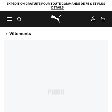
EXPÉDITION GRATUITE POUR TOUTE COMMANDE DE 75 $ ET PLUS
DÉTAILS
RECHERCHER
MON C
PA
PUMA.com
Vêtements