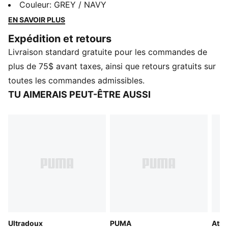
l'humidité et ses coutures plates qui réduisent les
Couleur
:
GREY / NAVY
frottements et améliorent le confort, ce caleçon sera
EN SAVOIR PLUS
votre meilleur allié lors de vos entraînements les plus
Expédition et retours
difficiles.
Livraison standard gratuite pour les commandes de
plus de 75$ avant taxes, ainsi que retours gratuits sur
toutes les commandes admissibles.
TU AIMERAIS PEUT-ÊTRE AUSSI
Ultradoux
PUMA
Athl