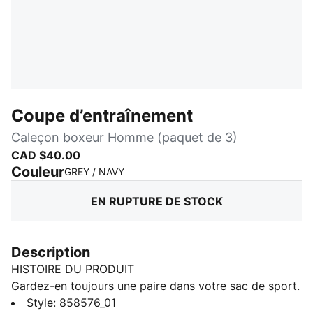
Coupe d’entraînement
Caleçon boxeur Homme (paquet de 3)
CAD $40.00
Couleur
:
En rupture de stock
GREY / NAVY
EN RUPTURE DE STOCK
Description
HISTOIRE DU PRODUIT
Gardez-en toujours une paire dans votre sac de sport.
Avec son tissu anti-odeurs, respirant et évacuant
Style
:
858576_01