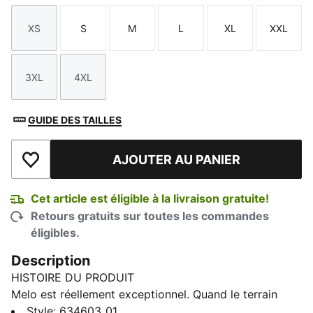
XS
S
M
L
XL
XXL
Taille
Taille
Taille
Taille
Taille
Taille
3XL
4XL
Taille
Taille
GUIDE DES TAILLES
AJOUTER AU PANIER
Ajouter à la liste de souhaits
Cet article est éligible à la livraison gratuite!
Retours gratuits sur toutes les commandes
éligibles.
Description
HISTOIRE DU PRODUIT
Melo est réellement exceptionnel. Quand le terrain
devient bruyant, il se concentre à un niveau que lui
Style
:
634603_01