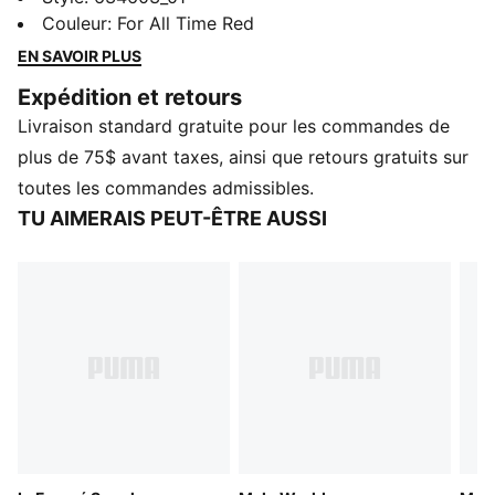
seul peut atteindre. Ce chandail à capuchon canalise
Couleur
:
For All Time Red
cette énergie avec un aspect audacieux et des détails
EN SAVOIR PLUS
Melo cachés qui rappellent sa confiance et son style
Expédition et retours
unique.
Livraison standard gratuite pour les commandes de
CARACTÉRISTIQUES ET AVANTAGES
Fabriqué avec au moins 50 % de matériaux recyclés
plus de 75$ avant taxes, ainsi que retours gratuits sur
DÉTAILS
toutes les commandes admissibles.
Coupe : Décontractée
TU AIMERAIS PEUT-ÊTRE AUSSI
Type de matériau principal : Molleton
Capuchon
Manches longues
Poches : Fermeture à glissière intégrale
Longueur : Standard
Poches : Poche kangourou
Éléments de co-marquage