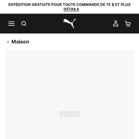
EXPÉDITION GRATUITE POUR TOUTE COMMANDE DE 75 $ ET PLUS
DÉTAILS
RECHERCHER
MON C
PA
PUMA.com
Maison