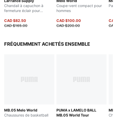
LaFrancé Supply
Melo World
Melo
Chandail à capuchon à
Coupe-vent compact pour
Pant
fermeture éclair pour
hommes
hommes
CAD $82.50
CAD $100.00
CAD
CAD $165.00
CAD $200.00
CAD
FRÉQUEMMENT ACHETÉS ENSEMBLE
MB.05 Melo World
PUMA x LAMELO BALL
MB.
Chaussures de basketball
MB.05 World Tour
Chau