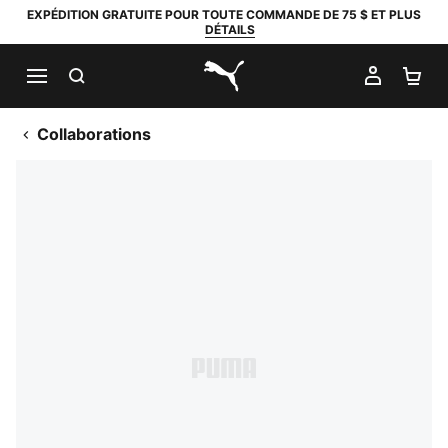
EXPÉDITION GRATUITE POUR TOUTE COMMANDE DE 75 $ ET PLUS
DÉTAILS
RECHERCHER
MON C
PA
PUMA.com
Collaborations