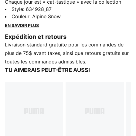
Chaque jour est « cat-tastique » avec la collection
PUMA x GABBY ET LA MAISON MAGIQUE. Les jeunes
Style
:
634928_87
adeptes de la série adoreront cette version « à la
Couleur
:
Alpine Snow
Gabby » des vêtements du quotidien, avec des
EN SAVOIR PLUS
griffonnages faits main, des tons pastel vifs et une
Expédition et retours
touche artisanale. Idéal pour les amoureux des chats,
Livraison standard gratuite pour les commandes de
ce chandail à capuchon arbore des motifs
représentant les personnages et des détails pailletés.
plus de 75$ avant taxes, ainsi que retours gratuits sur
CARACTÉRISTIQUES ET AVANTAGES
toutes les commandes admissibles.
Fabriqué avec au moins 50 % de matériaux recyclés.
TU AIMERAIS PEUT-ÊTRE AUSSI
DÉTAILS
Coupe : Décontractée
Type de matériau principal : Tissu bouclette
À capuche
Manches longues
Longueur : Standard
Poches : Poche kangourou
Personnages imprimés pailletés de Gabby et la maison
magique et détails de comarquage