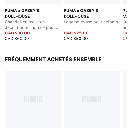
PUMA pour enfants : Recommandé pour les jeunes
PUMA x GABBY’S
PUMA x GABBY’S
PUM
enfants entre 4 et 8 ans
DOLLHOUSE
DOLLHOUSE
MAI
Chandail en molleton
Legging évasé pour enfants
Jupe
décontracté imprimé pour
enfa
jeunes enfants
CAD $30.00
CAD $25.00
CAD
CAD $60.00
CAD $50.00
CAD
FRÉQUEMMENT ACHETÉS ENSEMBLE