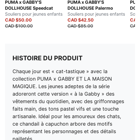
PUMA x GABBY'S
PUMA x GABBY'S
PUM
DOLLHOUSE Speedcat
DOLLHOUSE Palermo
DOL
Souliers pour jeunes enfants
Souliers pour jeunes enfants
Soul
CAD $50.00
CAD $42.50
CAD
CAD $100.00
CAD $85.00
CAD
HISTOIRE DU PRODUIT
Chaque jour est « cat-tastique » avec la
collection PUMA x GABBY ET LA MAISON
MAGIQUE. Les jeunes adeptes de la série
adoreront cette version « à la Gabby » des
vêtements du quotidien, avec des griffonnages
faits main, des tons pastel vifs et une touche
artisanale. Idéal pour les amoureux des chats,
ce chandail à capuchon arbore des motifs
représentant les personnages et des détails
pailletés.