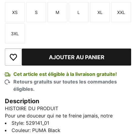
XS
S
M
L
XL
XXL
Taille
Taille
Taille
Taille
Taille
Taille
3XL
Taille
AJOUTER AU PANIER
Ajouter à la liste de souhaits
Cet article est éligible à la livraison gratuite!
Retours gratuits sur toutes les commandes
éligibles.
Description
HISTOIRE DU PRODUIT
Pour une douceur qui ne te freine jamais, notre
collection CLOUDSPUN est extensible dans les quatre
Style
:
529141_01
sens et garantit une liberté de mouvement totale. Elle
Couleur
:
PUMA Black