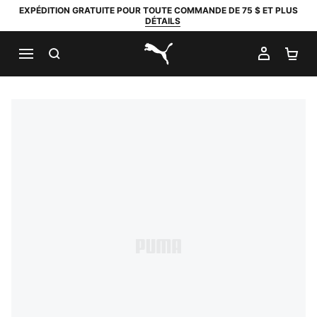
EXPÉDITION GRATUITE POUR TOUTE COMMANDE DE 75 $ ET PLUS
DÉTAILS
RECHERCHER
MON C
PA
PUMA.com