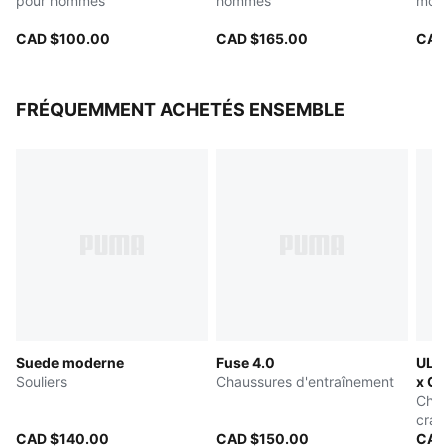
pour hommes
hommes
moll
Longueur : Standard
Capuchon
CAD $100.00
CAD $165.00
CAD
Type de matériau principal : Tissu matelassé
Manches longues
Poches : Poche kangourou
FRÉQUEMMENT ACHETÉS ENSEMBLE
Suede moderne
Fuse 4.0
ULT
Souliers
Chaussures d'entraînement
x CH
Chau
cram
CAD $140.00
CAD $150.00
dur/
CAD