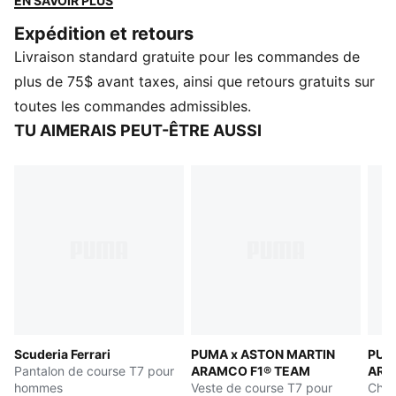
EN SAVOIR PLUS
visible à l’avant et est doté d'une capuche double
Expédition et retours
épaisseur pour te garder au chaud.
Livraison standard gratuite pour les commandes de
CARACTÉRISTIQUES ET AVANTAGES
Fabriqué avec au moins 50 % de matériaux recyclés
plus de 75$ avant taxes, ainsi que retours gratuits sur
DÉTAILS
toutes les commandes admissibles.
Conçu pour : Style de vie par PUMA
TU AIMERAIS PEUT-ÊTRE AUSSI
Coupe : Décontracté
Longueur : Standard
Capuchon
Type de matériau principal : Polaire
Manchettes et ourlet côtelés
Poches : Poche kangourou
Détails des marques Scuderia Ferrari et PUMA
Scuderia Ferrari
PUMA x ASTON MARTIN
PUM
Pantalon de course T7 pour
ARAMCO F1® TEAM
ARA
hommes
Veste de course T7 pour
Chan