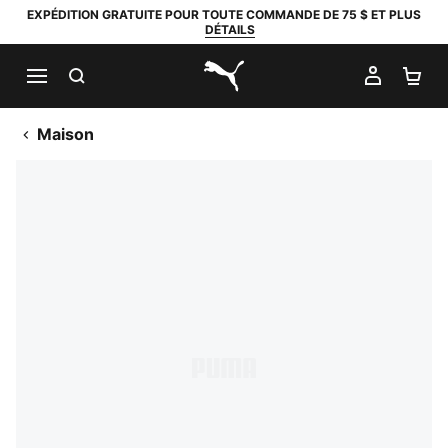
EXPÉDITION GRATUITE POUR TOUTE COMMANDE DE 75 $ ET PLUS
DÉTAILS
RECHERCHER
MON C
PA
PUMA.com
Maison