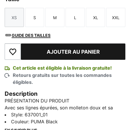
XS
S
M
L
XL
XXL
Taille
Taille
Taille
Taille
Taille
Taille
GUIDE DES TAILLES
AJOUTER AU PANIER
Ajouter à la liste de souhaits
Cet article est éligible à la livraison gratuite!
Retours gratuits sur toutes les commandes
éligibles.
Description
PRÉSENTATION DU PRODUIT
Avec ses lignes épurées, son molleton doux et sa
coupe décontractée, le chandail à capuchon Ferrari
Style
:
637001_01
Colored Shield est un incontournable pour les vrais
Couleur
:
PUMA Black
partisans. Il arbore un écusson Scuderia Ferrari bien