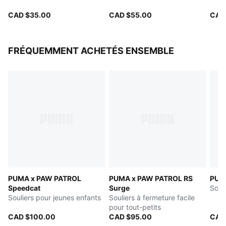
PUMA Enfant : Recommandé pour les jeunes enfants
entre 4 et 8 ans
CAD $35.00
CAD $55.00
CAD
FRÉQUEMMENT ACHETÉS ENSEMBLE
PUMA x PAW PATROL
PUMA x PAW PATROL RS
PUM
Speedcat
Surge
Soul
Souliers pour jeunes enfants
Souliers à fermeture facile
pour tout-petits
CAD $100.00
CAD $95.00
CAD