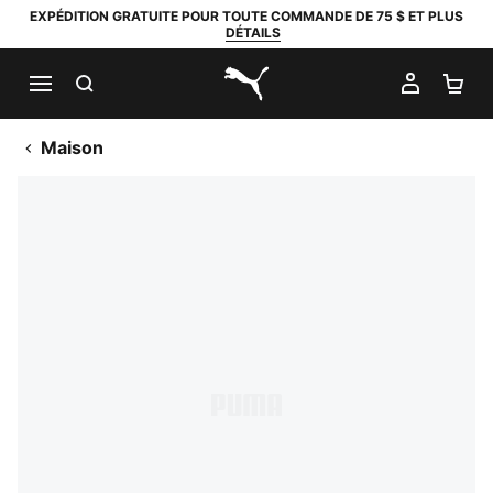
EXPÉDITION GRATUITE POUR TOUTE COMMANDE DE 75 $ ET PLUS
DÉTAILS
RECHERCHER
MON C
PA
PUMA.com
Maison