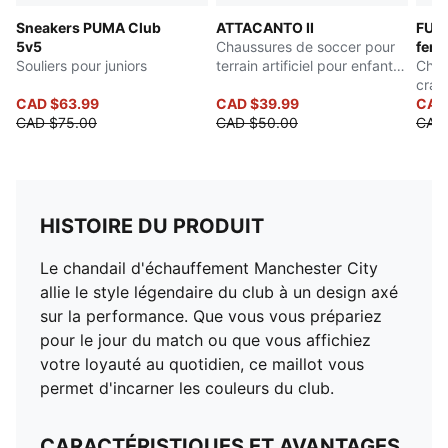
Sneakers PUMA Club
ATTACANTO II
FUTU
5v5
Chaussures de soccer pour
ferme
Souliers pour juniors
terrain artificiel pour enfants
Chau
et adolescents
cram
CAD $63.99
CAD $39.99
adol
CAD
CAD $75.00
CAD $50.00
CAD
HISTOIRE DU PRODUIT
Le chandail d'échauffement Manchester City
allie le style légendaire du club à un design axé
sur la performance. Que vous vous prépariez
pour le jour du match ou que vous affichiez
votre loyauté au quotidien, ce maillot vous
permet d'incarner les couleurs du club.
CARACTÉRISTIQUES ET AVANTAGES