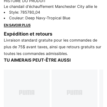
HISTOIRE DU PRODUIT
Le chandail d'échauffement Manchester City allie le
style légendaire du club à un design axé sur la
Style
:
785780_04
performance. Que vous vous prépariez pour le jour du
Couleur
:
Deep Navy-Tropical Blue
match ou que vous affichiez votre loyauté au
EN SAVOIR PLUS
quotidien, ce maillot vous permet d'incarner les
Expédition et retours
couleurs du club.
Livraison standard gratuite pour les commandes de
CARACTÉRISTIQUES ET AVANTAGES
GESTION DE L'HUMIDITÉ : Les étoffes techniques
plus de 75$ avant taxes, ainsi que retours gratuits sur
dryCELL évacuent l'humidité de la peau pour vous
toutes les commandes admissibles.
garder au sec et à l'aise.
TU AIMERAIS PEUT-ÊTRE AUSSI
Fabriqué à partir de matériaux 100 % recyclés, à
l'exception des finitions et des décorations.
DÉTAILS
Coupe : Régulière
Matériau principal : Interlock
Col : Col rond
Manches courtes
Ornementation emblématique du Club et de PUMA