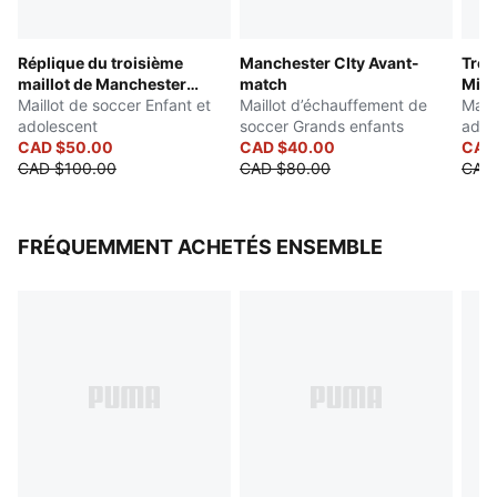
PUMA Jeunesse : Recommandé pour les enfants entre
8 et 16 ans
Réplique du troisième
Manchester CIty Avant-
Troi
maillot de Manchester
match
Mila
City 25/26
Maillot de soccer Enfant et
Maillot d’échauffement de
Mail
adolescent
soccer Grands enfants
adol
CAD $50.00
CAD $40.00
CAD
CAD $100.00
CAD $80.00
CAD
FRÉQUEMMENT ACHETÉS ENSEMBLE