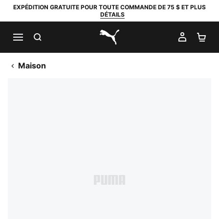
EXPÉDITION GRATUITE POUR TOUTE COMMANDE DE 75 $ ET PLUS
DÉTAILS
RECHERCHER
MON C
PA
PUMA.com
Maison