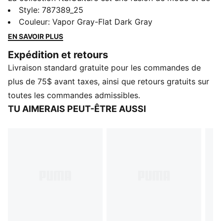
soccer, et célèbre l'héritage du club avec un design
Style
:
787389_25
audacieux et un style intemporel. Ce chandail en
Couleur
:
Vapor Gray-Flat Dark Gray
molleton t à la coupe décontractée est orné d'un
EN SAVOIR PLUS
écusson de l'AC Milan, pour afficher fièrement votre
Expédition et retours
attachement au club.
Livraison standard gratuite pour les commandes de
CARACTÉRISTIQUES ET AVANTAGES
Fabriqué avec au moins 20 % de coton recyclé
plus de 75$ avant taxes, ainsi que retours gratuits sur
DÉTAILS
toutes les commandes admissibles.
Conçu pour : Style de vie par PUMA
TU AIMERAIS PEUT-ÊTRE AUSSI
Coupe : Décontracté
Durée: Standard
Encolure : Col rond
Type de matière principale : Tissu bouclette
Détails de marque signatures AC Milan et PUMA
Manches longues