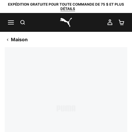
EXPÉDITION GRATUITE POUR TOUTE COMMANDE DE 75 $ ET PLUS
DÉTAILS
RECHERCHER
MON C
PA
PUMA.com
Maison