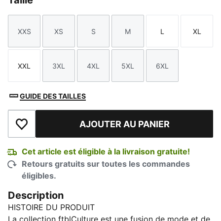
Taille
XXS
XS
S
M
L
XL
Taille
Taille
Taille
Taille
Taille
Taille
XXL
3XL
4XL
5XL
6XL
Taille
Taille
Taille
Taille
Taille
GUIDE DES TAILLES
AJOUTER AU PANIER
Ajouter à la liste de souhaits
Cet article est éligible à la livraison gratuite!
Retours gratuits sur toutes les commandes
éligibles.
Description
HISTOIRE DU PRODUIT
La collection ftblCulture est une fusion de mode et de