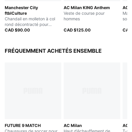
Manchester City
AC Milan KING Anthem
AC M
ftblCulture
Veste de course pour
Mail
Chandail en molleton à col
hommes
socc
rond décontracté pour
hommes
CAD $90.00
CAD $125.00
CAD
FRÉQUEMMENT ACHETÉS ENSEMBLE
FUTURE 9 MATCH
AC Milan
AC M
Chaussures de soccer pour
Haut d’échauffement de
T-sh