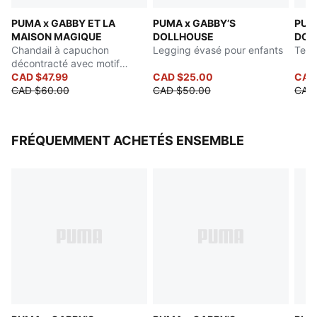
Imprimé ludique mettant en vedette Cakey Cat de
PUMA x GABBY ET LA
PUMA x GABBY’S
PUM
Gabby et la Maison magique et le logo de Puma
MAISON MAGIQUE
DOLLHOUSE
DOL
PUMA Enfants : Recommandé pour les jeunes enfants
Chandail à capuchon
Legging évasé pour enfants
Tee-
entre 4 et 8 ans
décontracté avec motif
graphique pour jeunes
CAD $47.99
CAD $25.00
CAD
enfants
CAD $60.00
CAD $50.00
CAD
FRÉQUEMMENT ACHETÉS ENSEMBLE