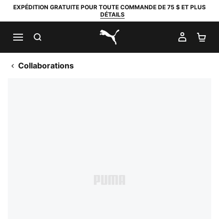
EXPÉDITION GRATUITE POUR TOUTE COMMANDE DE 75 $ ET PLUS
DÉTAILS
RECHERCHER
MON C
PA
PUMA.com
Collaborations