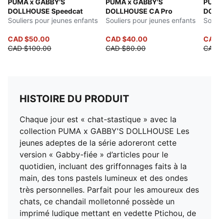
PUMA x GABBY'S
PUMA x GABBY'S
PUM
DOLLHOUSE Speedcat
DOLLHOUSE CA Pro
DOL
Souliers pour jeunes enfants
Souliers pour jeunes enfants
Soul
CAD $50.00
CAD $40.00
CAD
CAD $100.00
CAD $80.00
CAD
HISTOIRE DU PRODUIT
Chaque jour est « chat-stastique » avec la
collection PUMA x GABBY'S DOLLHOUSE Les
jeunes adeptes de la série adoreront cette
version « Gabby-fiée » d’articles pour le
quotidien, incluant des griffonnages faits à la
main, des tons pastels lumineux et des ondes
très personnelles. Parfait pour les amoureux des
chats, ce chandail molletonné possède un
imprimé ludique mettant en vedette Ptichou, de