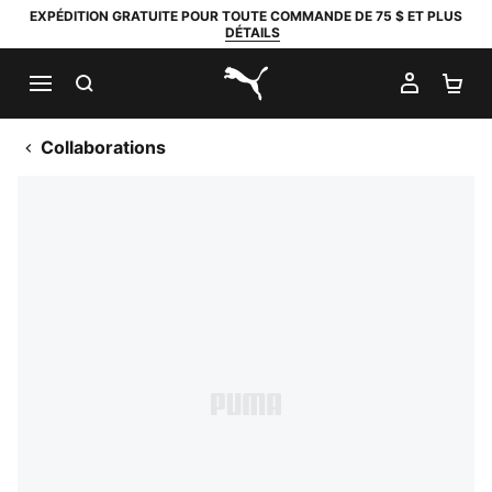
EXPÉDITION GRATUITE POUR TOUTE COMMANDE DE 75 $ ET PLUS
DÉTAILS
RECHERCHER
MON C
PA
PUMA.com
Collaborations