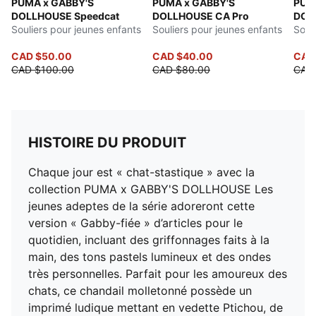
PUMA x GABBY'S
PUMA x GABBY'S
PUM
DOLLHOUSE Speedcat
DOLLHOUSE CA Pro
DOL
Souliers pour jeunes enfants
Souliers pour jeunes enfants
Soul
CAD $50.00
CAD $40.00
CAD
CAD $100.00
CAD $80.00
CAD
HISTOIRE DU PRODUIT
Chaque jour est « chat-stastique » avec la
collection PUMA x GABBY'S DOLLHOUSE Les
jeunes adeptes de la série adoreront cette
version « Gabby-fiée » d’articles pour le
quotidien, incluant des griffonnages faits à la
main, des tons pastels lumineux et des ondes
très personnelles. Parfait pour les amoureux des
chats, ce chandail molletonné possède un
imprimé ludique mettant en vedette Ptichou, de