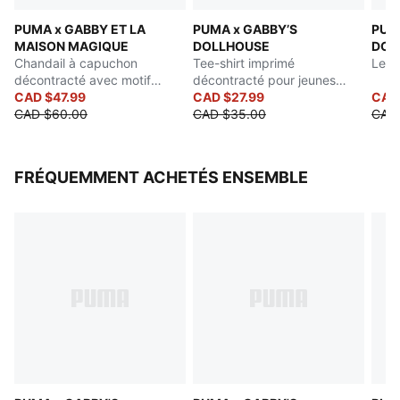
Imprimé ludique mettant en vedette Cakey Cat de
PUMA x GABBY ET LA
PUMA x GABBY’S
PUM
Gabby et la Maison magique et le logo de Puma
MAISON MAGIQUE
DOLLHOUSE
DOL
PUMA Enfants : Recommandé pour les jeunes enfants
Chandail à capuchon
Tee-shirt imprimé
Legg
entre 4 et 8 ans
décontracté avec motif
décontracté pour jeunes
graphique pour jeunes
CAD $47.99
enfants
CAD $27.99
CAD
enfants
CAD $60.00
CAD $35.00
CAD
FRÉQUEMMENT ACHETÉS ENSEMBLE