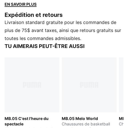
vite, s'arrêter rapidement et dépasser les défenseurs.
EN SAVOIR PLUS
Avec leurs couleurs jaune vif et vert électrique, ces
Expédition et retours
chaussures se remarquent immédiatement, que ce soit
Livraison standard gratuite pour les commandes de
sur le court ou au parc.
DÉTAILS
plus de 75$ avant taxes, ainsi que retours gratuits sur
Largeur : Standard
toutes les commandes admissibles.
Type de bout : Rond
TU AIMERAIS PEUT-ÊTRE AUSSI
Fermeture : Lacets avec brides pour un verrouillage
accru
Ventilation en tissu maille
Type de talon : Plat
Semelle intercalaire en mousse légère
Cage de talon interne pour la stabilité latérale
Motif de semelle à haute abrasion
Détails inspirés du fil de fer barbelé
Éléments de comarquage
Recommandé pour les jeunes enfants entre 4 et 8 ans
MB.05 C'est l'heure du
MB.05 Melo World
MB.0
spectacle
Chaussures de basketball
Chau