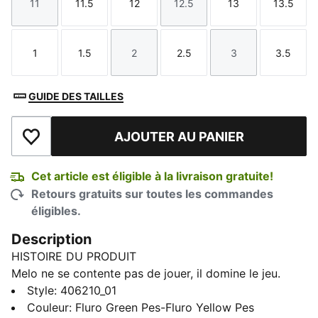
11
11.5
12
12.5
13
13.5
Taille
Taille
Taille
Taille
Taille
Taille
1
1.5
2
2.5
3
3.5
Taille
Taille
Taille
Taille
Taille
Taille
GUIDE DES TAILLES
AJOUTER AU PANIER
Ajouter à la liste de souhaits
Cet article est éligible à la livraison gratuite!
Retours gratuits sur toutes les commandes
éligibles.
Description
HISTOIRE DU PRODUIT
Melo ne se contente pas de jouer, il domine le jeu.
Conçue pour les jeunes adeptes de ce sport, la MB.05
Style
:
406210_01
Flourish est basse afin que les enfants puissent courir
Couleur
:
Fluro Green Pes-Fluro Yellow Pes