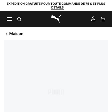
EXPÉDITION GRATUITE POUR TOUTE COMMANDE DE 75 $ ET PLUS
DÉTAILS
RECHERCHER
MON C
PA
PUMA.com
Maison