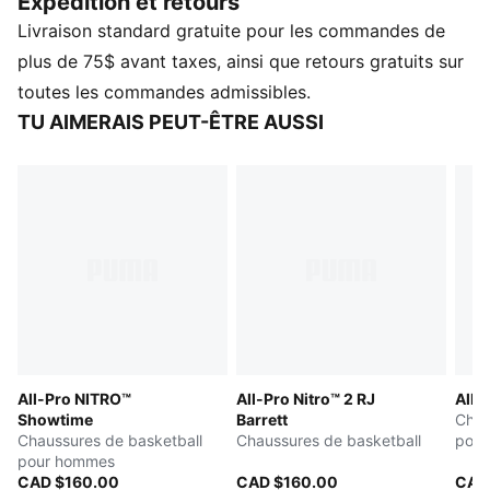
Expédition et retours
rapide et multidirectionnel. La tige en maille technique
Livraison standard gratuite pour les commandes de
garantit légèreté et stabilité. Ce coloris spécial célèbre
l'excitation de la compétition sur la scène mondiale.
plus de 75$ avant taxes, ainsi que retours gratuits sur
CARACTÉRISTIQUES ET AVANTAGES
toutes les commandes admissibles.
La tige des chaussures est composée d'au moins 20 %
TU AIMERAIS PEUT-ÊTRE AUSSI
de matériaux recyclés.
DÉTAILS
Largeur : Standard
Type de bout : Rond
Fermeture : Lacets
Le PWRTAPE aide à stabiliser le pied à l'intérieur de la
chaussure sans restreindre la liberté de mouvement
Semelle intermédiaire NITROFOAM™ Elite pour un
amorti réactif
Motif de semelle hautement abrasive pour une traction
All-Pro NITRO™
All-Pro Nitro™ 2 RJ
All-
accrue
Showtime
Barrett
Chau
Chaussures de basketball
Chaussures de basketball
pou
pour hommes
CAD $160.00
CAD $160.00
CAD