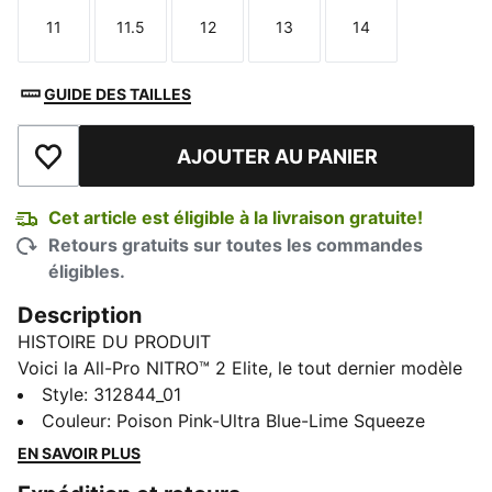
11
11.5
12
13
14
Taille
Taille
Taille
Taille
Taille
GUIDE DES TAILLES
AJOUTER AU PANIER
Ajouter à la liste de souhaits
Cet article est éligible à la livraison gratuite!
Retours gratuits sur toutes les commandes
éligibles.
Description
HISTOIRE DU PRODUIT
Voici la All-Pro NITRO™ 2 Elite, le tout dernier modèle
haut de gamme de la gamme All-Pro NITRO™. Pour la
Style
:
312844_01
première fois, ce modèle est doté d'une semelle
Couleur
:
Poison Pink-Ultra Blue-Lime Squeeze
intermédiaire interne NITRO™ Elite qui offre une
EN SAVOIR PLUS
réactivité explosive et un soutien optimal pour un jeu