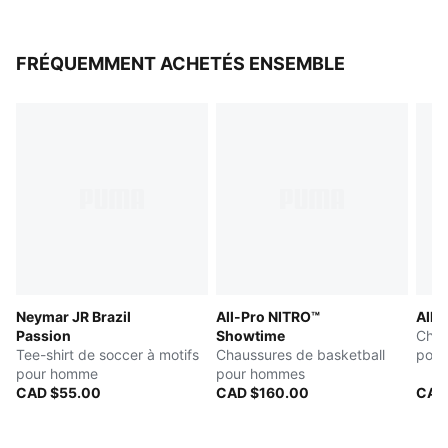
FRÉQUEMMENT ACHETÉS ENSEMBLE
Neymar JR Brazil
All-Pro NITRO™
All-
Passion
Showtime
Chau
Tee-shirt de soccer à motifs
Chaussures de basketball
pou
pour homme
pour hommes
CAD $55.00
CAD $160.00
CAD