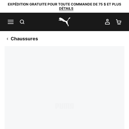
EXPÉDITION GRATUITE POUR TOUTE COMMANDE DE 75 $ ET PLUS
DÉTAILS
RECHERCHER
MON C
PA
PUMA.com
Chaussures