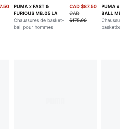
7.50
PUMA x FAST &
CAD $87.50
PUMA x LA
FURIOUS MB.05 LA
CAD
BALL MB.05
Chaussures de basket-
$175.00
Tour
Chaussures 
ball pour hommes
basketball