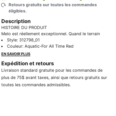
Retours gratuits sur toutes les commandes
éligibles.
Description
HISTOIRE DU PRODUIT
Melo est réellement exceptionnel. Quand le terrain
devient bruyant, il se concentre à un niveau que lui
Style
:
312798_01
seul peut atteindre. La MB.05 Melo World canalise
Couleur
:
Aquatic-For All Time Red
cette énergie avec un coloris sarcelle audacieux et
EN SAVOIR PLUS
des détails Melo cachés qui rappellent sa confiance
Expédition et retours
et son style unique.
Livraison standard gratuite pour les commandes de
CARACTÉRISTIQUES ET AVANTAGES
La tige des chaussures est fabriquée avec au moins
plus de 75$ avant taxes, ainsi que retours gratuits sur
20 % de matériaux recyclés.
toutes les commandes admissibles.
DÉTAILS
Largeur : Standard
Type de bout : Rond
Fermeture : Lacets avec brides pour un verrouillage
accru