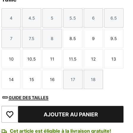
4
4.5
5
5.5
6
6.5
Taille
Taille
Taille
Taille
Taille
Taille
7
7.5
8
8.5
9
9.5
Taille
Taille
Taille
Taille
Taille
Taille
TED
10
10.5
11
11.5
12
13
Taille
Taille
Taille
Taille
Taille
Taille
14
15
16
17
18
Taille
Taille
Taille
Taille
Taille
GUIDE DES TAILLES
AJOUTER AU PANIER
Ajouter à la liste de souhaits
Cet article est éligible à la livraison gratuite!