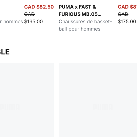
CAD $82.50
PUMA x FAST &
CAD $8
CAD
FURIOUS MB.05
CAD
ur hommes
$165.00
Miami
Chaussures de basket-
$175.00
ball pour hommes
LE