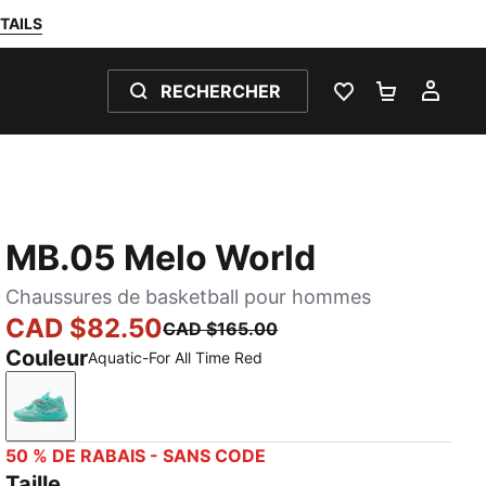
TAILS
RECHERCHER
LISTE DE SOUH
PANIER 0
MON
MB.05 Melo World
Chaussures de basketball pour hommes
CAD $82.50
CAD $165.00
Couleur
Aquatic-For All Time Red
Aquatic-For All Time Red
50 % DE RABAIS - SANS CODE
Taille