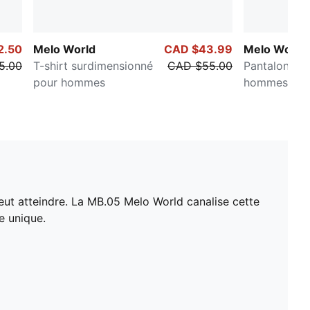
2.50
Melo World
CAD $43.99
Melo World
5.00
T-shirt surdimensionné
CAD $55.00
Pantalon tis
pour hommes
hommes
peut atteindre. La MB.05 Melo World canalise cette
e unique.