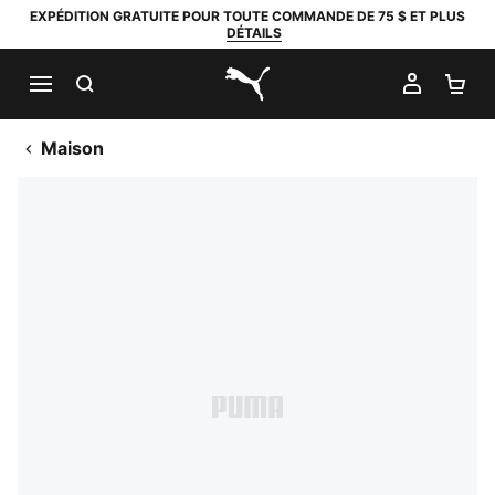
EXPÉDITION GRATUITE POUR TOUTE COMMANDE DE 75 $ ET PLUS
DÉTAILS
RECHERCHER
MON C
PA
PUMA.com
Maison