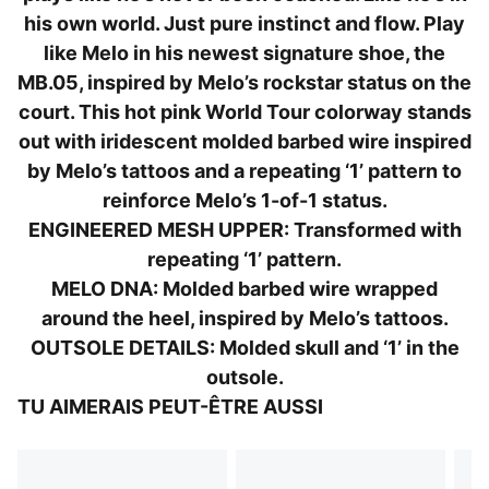
his own world. Just pure instinct and flow. Play
DÉTAILS
Coupe régulière
like Melo in his newest signature shoe, the
Embout arrondi
MB.05, inspired by Melo’s rockstar status on the
Fermeture : lacets
court. This hot pink World Tour colorway stands
Niveau d’amorti : max
out with iridescent molded barbed wire inspired
Talon : plat
by Melo’s tattoos and a repeating ‘1’ pattern to
PUMA Enfant et adolescent : Recommandé pour les
reinforce Melo’s 1-of-1 status.
enfants plus grands de 8 à 16 ans
ENGINEERED MESH UPPER: Transformed with
repeating ‘1’ pattern.
MELO DNA: Molded barbed wire wrapped
around the heel, inspired by Melo’s tattoos.
OUTSOLE DETAILS: Molded skull and ‘1’ in the
outsole.
TU AIMERAIS PEUT-ÊTRE AUSSI