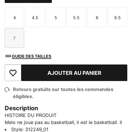
4
4.5
5
5.5
6
6.5
Taille
Taille
Taille
Taille
Taille
Taille
7
Taille
GUIDE DES TAILLES
AJOUTER AU PANIER
Ajouter à la liste de souhaits
Retours gratuits sur toutes les commandes
éligibles.
Description
HISTOIRE DU PRODUIT
Melo ne joue pas au basketball, il
est
le basketball. Il
joue comme s’il n’avait jamais été entraîné. Comme s’il
Style
:
312249_01