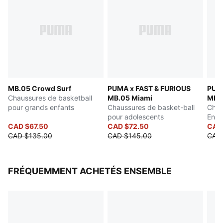
MB.05 Crowd Surf
PUMA x FAST & FURIOUS
PUM
Chaussures de basketball
MB.05 Miami
MB.0
pour grands enfants
Chaussures de basket-ball
Chau
pour adolescents
Enfa
CAD $67.50
CAD $72.50
CAD
CAD $135.00
CAD $145.00
CAD 
FRÉQUEMMENT ACHETÉS ENSEMBLE