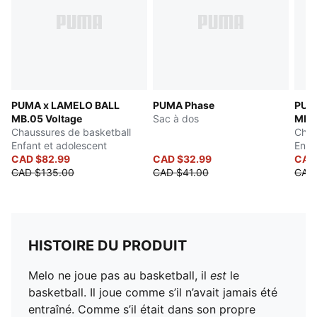
PUMA x LAMELO BALL
PUMA Phase
PUM
MB.05 Voltage
Sac à dos
MB.
Chaussures de basketball
Chau
Enfant et adolescent
Enfa
CAD $82.99
CAD $32.99
CAD
CAD $135.00
CAD $41.00
CAD
HISTOIRE DU PRODUIT
Melo ne joue pas au basketball, il
est
le
basketball. Il joue comme s’il n’avait jamais été
entraîné. Comme s’il était dans son propre