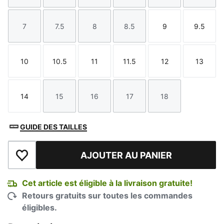
7
7.5
8
8.5
9
9.5
Taille
Taille
Taille
Taille
Taille
Taille
10
10.5
11
11.5
12
13
Taille
Taille
Taille
Taille
Taille
Taille
14
15
16
17
18
Taille
Taille
Taille
Taille
Taille
GUIDE DES TAILLES
AJOUTER AU PANIER
Ajouter à la liste de souhaits
Cet article est éligible à la livraison gratuite!
Retours gratuits sur toutes les commandes
éligibles.