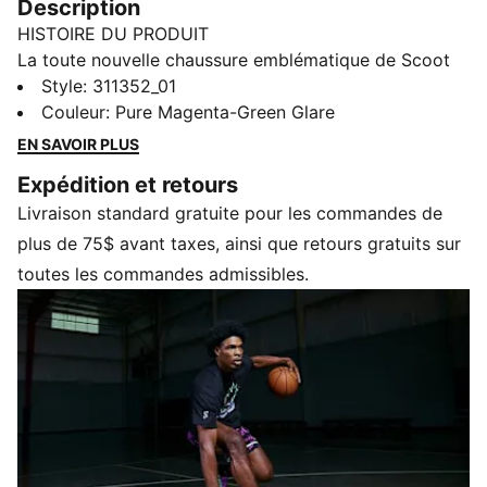
Description
HISTOIRE DU PRODUIT
La toute nouvelle chaussure emblématique de Scoot
Henderson, la Scoot Zeros II, présente un design
Style
:
311352_01
élégant et profilé inspiré par son style de jeu vif.
Couleur
:
Pure Magenta-Green Glare
Déclinée dans l'une des teintes préférées de Scoot, la
EN SAVOIR PLUS
Scoot Zeros II Purple Lab regorge de technologies
Expédition et retours
PUMA Hoops pour apporter la mentalité O.D.D à votre
Livraison standard gratuite pour les commandes de
jeu.
CARACTÉRISTIQUES ET AVANTAGES
plus de 75$ avant taxes, ainsi que retours gratuits sur
NITROFOAM™ : Cette mousse avancée enrichie en
toutes les commandes admissibles.
azote offre une réactivité et un amorti supérieurs dans
un emballage léger Renforcement ciblé pour la
durabilité de la tige et renforcement interne
DÉTAILS
Largeur standard
Fermeture à lacets
Semelle d'usure en caoutchouc avec motif
d'engrenages de transmission Henderson 7