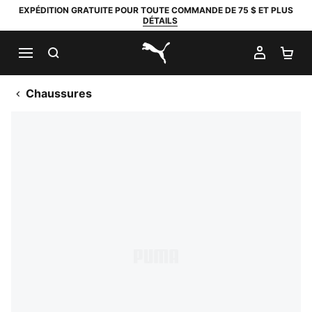
EXPÉDITION GRATUITE POUR TOUTE COMMANDE DE 75 $ ET PLUS
DÉTAILS
RECHERCHER
MON C
PA
PUMA.com
Chaussures