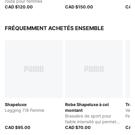
route pour femmes
CAD $120.00
CAD $150.00
CAD
FRÉQUEMMENT ACHETÉS ENSEMBLE
Shapeluxe
Robe Shapeluxe à col
Trai
Legging 7/8 Femme
montant
Vest
Brassière de sport pour
Fem
faible intensité qui permet
CAD $95.00
d'évacuer l'humidité
CAD $70.00
CAD