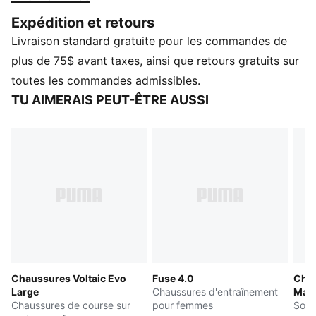
sont parfaites pour votre style de vie dynamique. Des
Expédition et retours
détails haut de gamme et une bande élastique
Livraison standard gratuite pour les commandes de
asymétrique ajoutent une touche sophistiquée à
chaque pas.
plus de 75$ avant taxes, ainsi que retours gratuits sur
CARACTÉRISTIQUES ET AVANTAGES
toutes les commandes admissibles.
SOFTFOAM+ : Une semelle intérieure confortable
TU AIMERAIS PEUT-ÊTRE AUSSI
conçue pour procurer un amortissement des plus
doux grâce à son talon très épais
La tige de la chaussure est fabriquée à partir d’au
moins 30 % de matériaux recyclés.
DÉTAILS
Largeur régulière
Tige en textile
À enfiler
Niveau d’amorti : Moyenne
Détails de marque PUMA
Chaussures Voltaic Evo
Fuse 4.0
Cha
Large
Chaussures d'entraînement
May
Chaussures de course sur
pour femmes
Soul