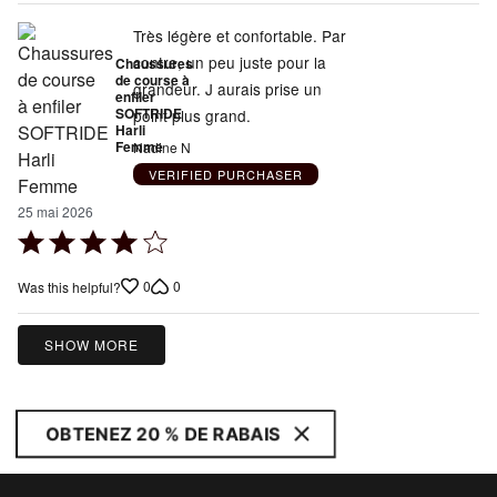
Très légère et confortable. Par
contre, un peu juste pour la
Chaussures
de course à
grandeur. J aurais prise un
enfiler
SOFTRIDE
point plus grand.
Harli
Femme
Nadine N
VERIFIED PURCHASER
25 mai 2026
Rated
4
0
0
Was this helpful?
out
of
5
SHOW MORE
OBTENEZ 20 % DE RABAIS