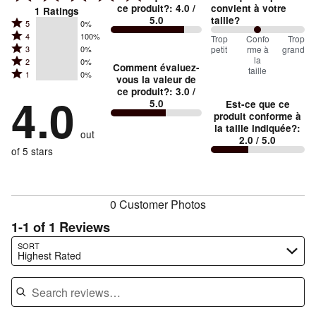
ce produit?
:
4.0
/
convient à votre
1
Ratings
5.0
taille?
Rated
5
0%
Rated
4
100%
5
100
Trop
%
Confo
Trop
Rated
petit
rme à
grand
3
0%
4
stars
between
la
Rated
2
0%
3
stars
Comment évaluez-
by
taille
Trop
Rated
1
0%
2
stars
vous la valeur de
by
0%
1
petit
ce produit?
:
3.0
/
stars
by
4.0
100%
of
5.0
Est-ce que ce
stars
and
by
0%
of
produit conforme à
reviewers
by
0%
Conforme
of
la taille indiquée?
:
reviewers
out
0%
of
2.0
/ 5.0
à
reviewers
of
of 5 stars
reviewers
la
reviewers
taille
0 Customer Photos
1-1 of 1 Reviews
Search reviews…
SORT
Highest Rated