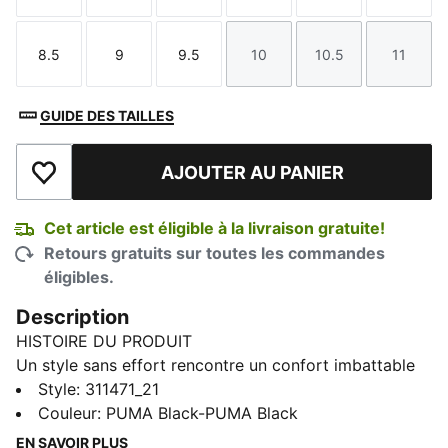
8.5
9
9.5
10
10.5
11
Taille
Taille
Taille
Taille
Taille
Taille
GUIDE DES TAILLES
AJOUTER AU PANIER
Ajouter à la liste de souhaits
Cet article est éligible à la livraison gratuite!
Retours gratuits sur toutes les commandes
éligibles.
Description
HISTOIRE DU PRODUIT
Un style sans effort rencontre un confort imbattable
avec ces chaussures à enfiler. Dotées d'un amorti
Style
:
311471_21
SOFTRIDE, d'une semelle intérieure SOFTFOAM+ et
Couleur
:
PUMA Black-PUMA Black
d'une traction en caoutchouc zonée, ces chaussures
EN SAVOIR PLUS