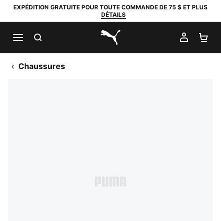
EXPÉDITION GRATUITE POUR TOUTE COMMANDE DE 75 $ ET PLUS
DÉTAILS
RECHERCHER
MON C
PA
PUMA.com
Chaussures