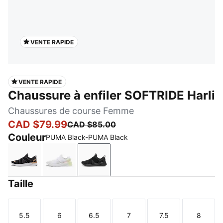
VENTE RAPIDE
VENTE RAPIDE
Chaussure à enfiler SOFTRIDE Harli
Chaussures de course Femme
CAD $79.99
CAD $85.00
Couleur
PUMA Black-PUMA Black
PUMA Black-PUMA White-PUMA Gold
PUMA White-Apple Spritz-Pearl Pink-Pure 
PUMA Black-PUMA Black
Taille
5.5
6
6.5
7
7.5
8
Taille
Taille
Taille
Taille
Taille
Taille