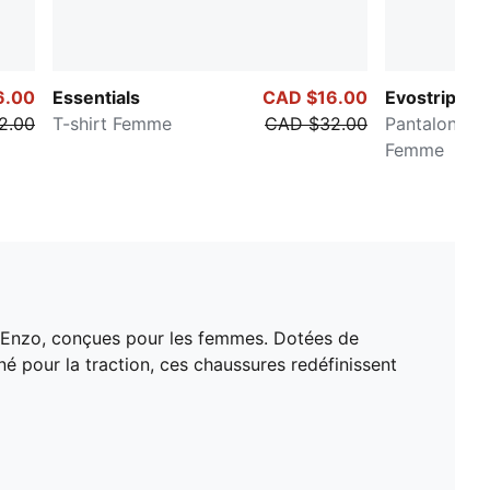
6.00
Essentials
CAD $16.00
Evostripe
2.00
T-shirt Femme
CAD $32.00
Pantalon en 
Femme
de Enzo, conçues pour les femmes. Dotées de
 pour la traction, ces chaussures redéfinissent