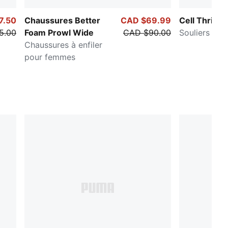
7.50
Chaussures Better
CAD $69.99
Cell Thrill D
5.00
Foam Prowl Wide
CAD $90.00
Souliers po
Chaussures à enfiler
pour femmes