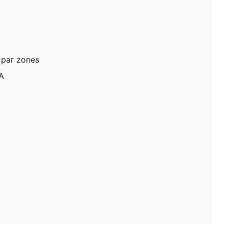
 par zones
A