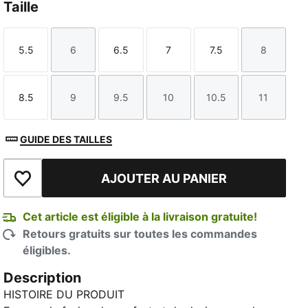
Taille
5.5
6
6.5
7
7.5
8
Taille
Taille
Taille
Taille
Taille
Taille
8.5
9
9.5
10
10.5
11
Taille
Taille
Taille
Taille
Taille
Taille
GUIDE DES TAILLES
AJOUTER AU PANIER
Ajouter à la liste de souhaits
Cet article est éligible à la livraison gratuite!
Retours gratuits sur toutes les commandes
éligibles.
Description
HISTOIRE DU PRODUIT