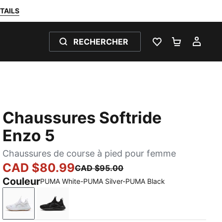
TAILS
RECHERCHER
LISTE DE SOUH
PANIER 0
MON
Chaussures Softride
Enzo 5
Chaussures de course à pied pour femme
CAD $80.99
CAD $95.00
Couleur
PUMA White-PUMA Silver-PUMA Black
PUMA White-PUMA Silver-PUMA Black
PUMA Black-PUMA Black-PUMA Silver