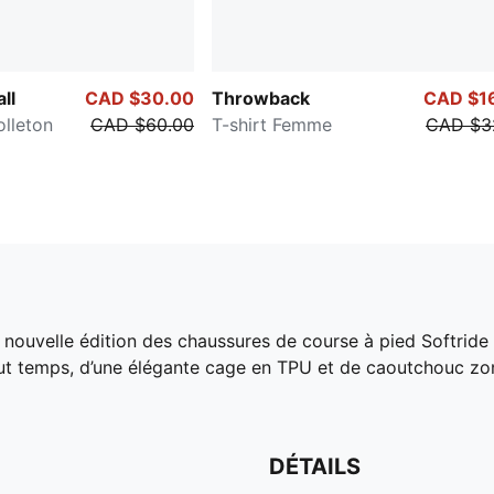
ll
CAD $30.00
Throwback
CAD $1
lleton
CAD $60.00
T-shirt Femme
CAD $3
a nouvelle édition des chaussures de course à pied Softri
ut temps, d’une élégante cage en TPU et de caoutchouc zoné
DÉTAILS