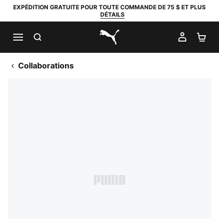
EXPÉDITION GRATUITE POUR TOUTE COMMANDE DE 75 $ ET PLUS
DÉTAILS
RECHERCHER
MON C
PA
PUMA.com
Collaborations