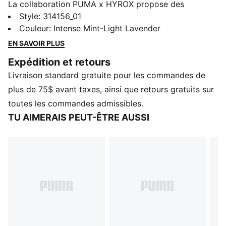
La collaboration PUMA x HYROX propose des
modèles haute performance spécialement conçus
Style
:
314156_01
pour la course d’entraînement ultime. Prenez le départ
Couleur
:
Intense Mint-Light Lavender
le jour de la course avec ces chaussures de course
EN SAVOIR PLUS
légères, dotées de l'amorti NITROFOAM™ Elite et de la
Expédition et retours
technologie PWRPLATE ultra-stable.
Livraison standard gratuite pour les commandes de
CARACTÉRISTIQUES ET AVANTAGES
La tige de ces chaussures est composée d'au moins
plus de 75$ avant taxes, ainsi que retours gratuits sur
30 % de matériaux recyclés
toutes les commandes admissibles.
DÉTAILS
TU AIMERAIS PEUT-ÊTRE AUSSI
Conçues pour : Entraînement
Largeur : Standard
Fermeture : Lacets
Pronation : Neutre
Amorti : Max
Nombre moyen de kilomètres : 500 km
Dénivelé talon-bout : 8 mm
Mousse NITROFOAM™ de pointe, injectée d'azote,
pour une réactivité et un amorti optimaux tout en