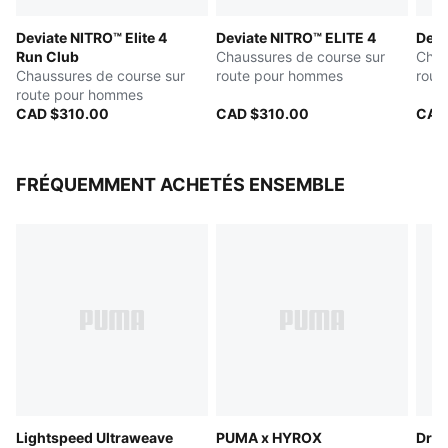
restant légère
Deviate NITRO™ Elite 4
Deviate NITRO™ ELITE 4
Devi
Poids : 194 g (taille 8 UK); Hauteur de la semelle : 40
Run Club
Chaussures de course sur
Chau
mm/32 mm
Chaussures de course sur
route pour hommes
rout
route pour hommes
CAD $310.00
CAD $310.00
CAD
FRÉQUEMMENT ACHETÉS ENSEMBLE
Lightspeed Ultraweave
PUMA x HYROX
Dre