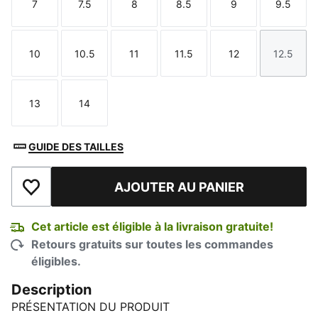
7
7.5
8
8.5
9
9.5
Taille
Taille
Taille
Taille
Taille
Taille
10
10.5
11
11.5
12
12.5
Taille
Taille
Taille
Taille
Taille
Taille
13
14
Taille
Taille
GUIDE DES TAILLES
AJOUTER AU PANIER
Ajouter à la liste de souhaits
Cet article est éligible à la livraison gratuite!
Retours gratuits sur toutes les commandes
éligibles.
Description
PRÉSENTATION DU PRODUIT