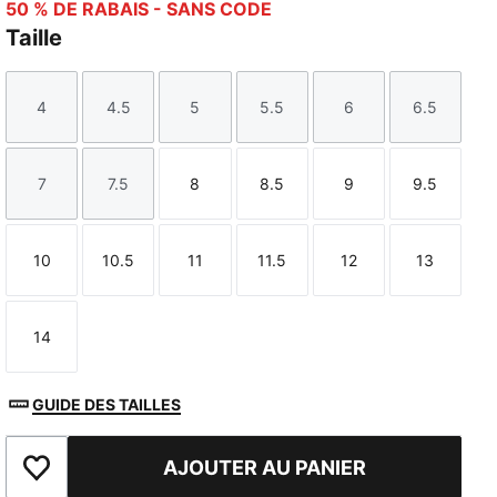
50 % DE RABAIS - SANS CODE
Taille
4
4.5
5
5.5
6
6.5
Taille
Taille
Taille
Taille
Taille
Taille
7
7.5
8
8.5
9
9.5
Taille
Taille
Taille
Taille
Taille
Taille
10
10.5
11
11.5
12
13
Taille
Taille
Taille
Taille
Taille
Taille
14
Taille
GUIDE DES TAILLES
AJOUTER AU PANIER
Ajouter à la liste de souhaits