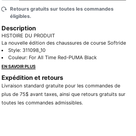
Retours gratuits sur toutes les commandes
éligibles.
Description
HISTOIRE DU PRODUIT
La nouvelle édition des chaussures de course Softride
Enzo fusionne confort et design. Dotées de mousse
Style
:
311098_10
EVA Softride pour un confort en tout temps, d’une
Couleur
:
For All Time Red-PUMA Black
élégante cage en TPUR et de caoutchouc zoné pour
EN SAVOIR PLUS
la traction, ces chaussures redéfinissent chacun de
Expédition et retours
vos pas.
Livraison standard gratuite pour les commandes de
CARACTÉRISTIQUES ET AVANTAGES
La tige de la chaussure est fabriquée à partir d’au
plus de 75$ avant taxes, ainsi que retours gratuits sur
moins 30 % de matériaux recyclés.
toutes les commandes admissibles.
SOFTRIDE : Mousse moelleuse conçue pour un amorti
et un confort quotidiens
DÉTAILS
Traction en caoutchouc par zones