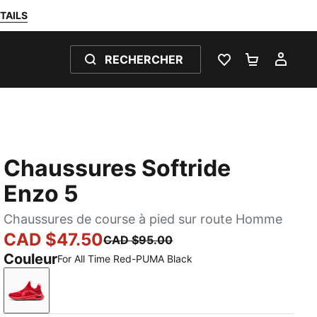
TAILS
RECHERCHER
LISTE DE SOUH
PANIER 0
MON
Chaussures Softride
Enzo 5
Chaussures de course à pied sur route Homme
CAD $47.50
CAD $95.00
Couleur
For All Time Red-PUMA Black
For All Time Red-PUMA Black