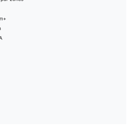
am+
n
A