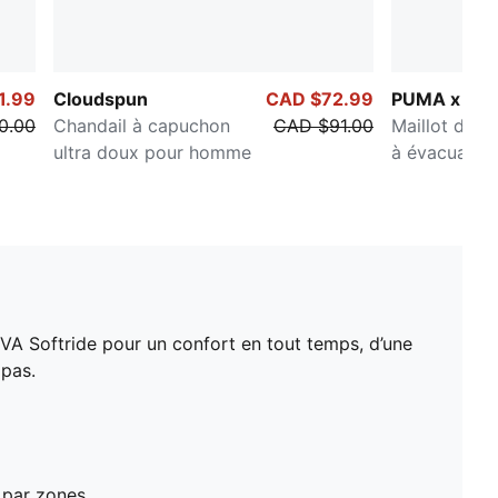
1.99
Cloudspun
CAD $72.99
PUMA x SA
0.00
Chandail à capuchon
CAD $91.00
Maillot de c
ultra doux pour homme
à évacuation
pour homme
VA Softride pour un confort en tout temps, d’une
 pas.
 par zones