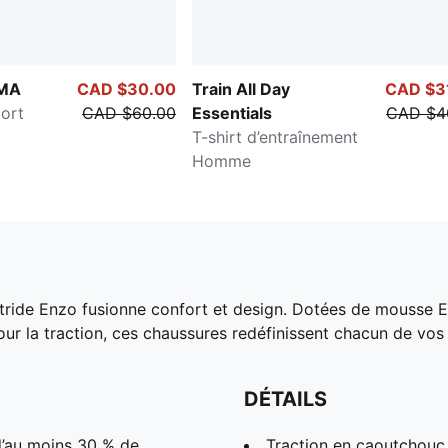
UMA
CAD $30.00
Train All Day
CAD $3
ort
CAD $60.00
Essentials
CAD $4
T-shirt d’entraînement
Homme
tride Enzo fusionne confort et design. Dotées de mousse E
r la traction, ces chaussures redéfinissent chacun de vos
DÉTAILS
 d’au moins 30 % de
Traction en caoutchouc