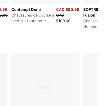
9.99
Contempt Demi
CAD $80.99
SOFTRIDE 
5.00
Chaussures de course à
CAD
Fuzion
pied sur route pour
$100.00
Chaussures 
hommes
Homme