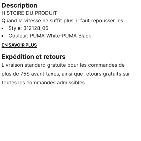
Description
HISTOIRE DU PRODUIT
Quand la vitesse ne suffit plus, il faut repousser les
limites. La Deviate NITRO™ Elite 4 est conçue pour les
Style
:
312128_05
jours de compétition : ces moments où chaque
Couleur
:
PUMA White-PUMA Black
seconde compte. La semelle intercalaire
EN SAVOIR PLUS
NITROFOAM™ ELITE améliorée offre une réactivité de
Expédition et retours
haut niveau pour une vitesse inégalée, tandis qu’une
Livraison standard gratuite pour les commandes de
PWRPLATE restructurée oriente toute l’énergie vers
l’avant. 12 % plus légère que la précédente version, la
plus de 75$ avant taxes, ainsi que retours gratuits sur
Deviate Elite 4 vous permettra de rester léger, rapide
toutes les commandes admissibles.
et concentré sur votre objectif. Chaque détail est
conçu pour vous mener au-delà de la rapidité.
CARACTÉRISTIQUES ET AVANTAGES
NITROFOAM™ Elite : Technologie de mousse de
performance premium qui fournit une réactivité de
très haute qualité dans un ensemble extrêmement
léger