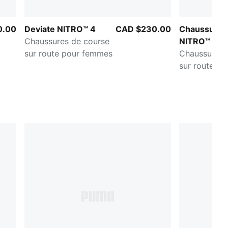
0.00
Deviate NITRO™ 4
CAD $230.00
Chaussures
Chaussures de course
NITRO™ 3
sur route pour femmes
Chaussures 
sur route F