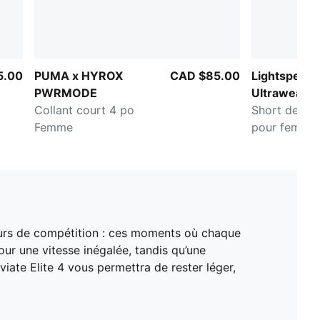
5.00
PUMA x HYROX
CAD $85.00
Lightspeed
PWRMODE
Ultraweave
Collant court 4 po
Short de cou
Femme
pour femme 
 jours de compétition : ces moments où chaque
ur une vitesse inégalée, tandis qu’une
viate Elite 4 vous permettra de rester léger,