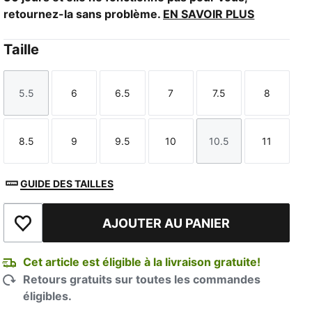
retournez-la sans problème.
EN SAVOIR PLUS
Taille
5.5
6
6.5
7
7.5
8
Taille
Taille
Taille
Taille
Taille
Taille
8.5
9
9.5
10
10.5
11
Taille
Taille
Taille
Taille
Taille
Taille
GUIDE DES TAILLES
AJOUTER AU PANIER
Ajouter à la liste de souhaits
Cet article est éligible à la livraison gratuite!
Retours gratuits sur toutes les commandes
éligibles.