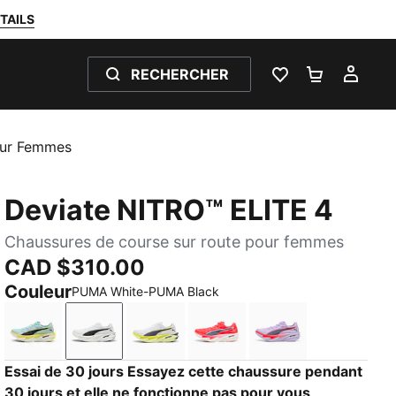
TAILS
RECHERCHER
LISTE DE SOUH
PANIER 0
MON
our Femmes
Deviate NITRO™ ELITE 4
Chaussures de course sur route pour femmes
CAD $310.00
Couleur
PUMA White-PUMA Black
Fresh Water-Lemon Crush-PUMA Black
PUMA White-PUMA Black
PUMA White-Apple Spritz-Lux Lime
Ultra Red-Inky Depths-PU
Light Lavender-U
Essai de 30 jours Essayez cette chaussure pendant
30 jours et elle ne fonctionne pas pour vous,