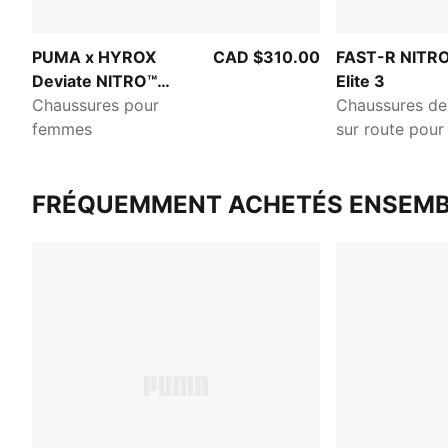
PUMA x HYROX
CAD $310.00
FAST-R NITR
Deviate NITRO™
Elite 3
Elite 4
Chaussures pour
Chaussures de
femmes
sur route pou
FRÉQUEMMENT ACHETÉS ENSEMB