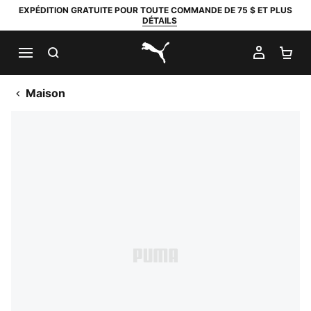
EXPÉDITION GRATUITE POUR TOUTE COMMANDE DE 75 $ ET PLUS
DÉTAILS
RECHERCHER
MON C
PA
PUMA.com
Maison