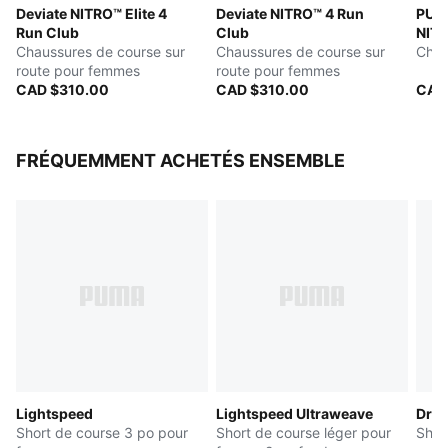
Deviate NITRO™ Elite 4
Deviate NITRO™ 4 Run
PUMA
maximiser le transfert d’énergie et offrir une foulée qui
Run Club
Club
NITR
propulse
Chaussures de course sur
Chaussures de course sur
Chau
PUMAGRIP : Composée de caoutchouc durable conçu
route pour femmes
route pour femmes
pour une bonne traction sur toutes les surfaces
CAD $310.00
CAD $310.00
CAD
DÉTAILS
Largeur : Normal
Type de bout : Rond
FRÉQUEMMENT ACHETÉS ENSEMBLE
Fermeture : Lacets
Hauteur de semelle : 40 mm / 32 mm
Type de talon : Plat
Amorti : Max.
Dénivelé talon-bout : 8 mm
Pronation : Neutre
ULTRAWEAVE pour une sensation ultralégère, avec
PWRTAPE pour le maintien
Lightspeed
Lightspeed Ultraweave
Dre
Short de course 3 po pour
Short de course léger pour
Shor