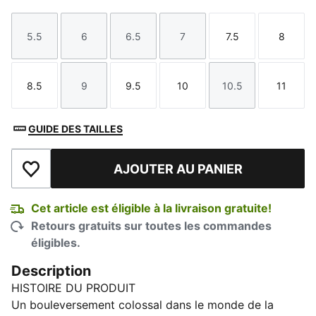
5.5
6
6.5
7
7.5
8
Taille
Taille
Taille
Taille
Taille
Taille
8.5
9
9.5
10
10.5
11
Taille
Taille
Taille
Taille
Taille
Taille
GUIDE DES TAILLES
AJOUTER AU PANIER
Ajouter à la liste de souhaits
Cet article est éligible à la livraison gratuite!
Retours gratuits sur toutes les commandes
éligibles.
Description
HISTOIRE DU PRODUIT
Un bouleversement colossal dans le monde de la