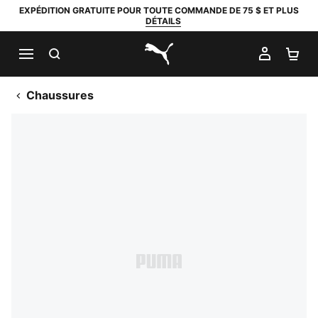
EXPÉDITION GRATUITE POUR TOUTE COMMANDE DE 75 $ ET PLUS
DÉTAILS
RECHERCHER
MON C
PA
PUMA.com
Chaussures