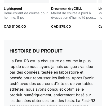
Durée de vie : 150 km
Lightspeed
Dreamrun dryCELL
Ligh
Demi-collant de course pour
Maillot de course à pied à
Mail
homme, 8 po
évacuation d'humidité pour
hom
hommes
CAD $100.00
CAD $75.00
CAD
HISTOIRE DU PRODUIT
La Fast-R3 est la chaussure de course la plus
rapide que nous ayons jamais conçue : validée
par des données, testée en laboratoire et
pensée pour repousser les limites. Après l’avoir
testé avec des coureurs d’élite et de véritables
athlètes, nous avons conçu et optimisé le
produit numériquement, entièrement basé sur
les données obtenues lors des tests. La Fast-R3