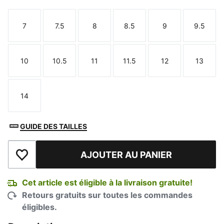
7
7.5
8
8.5
9
9.5
Taille
Taille
Taille
Taille
Taille
Taille
10
10.5
11
11.5
12
13
Taille
Taille
Taille
Taille
Taille
Taille
14
Taille
GUIDE DES TAILLES
AJOUTER AU PANIER
Ajouter à la liste de souhaits
Cet article est éligible à la livraison gratuite!
Retours gratuits sur toutes les commandes
éligibles.