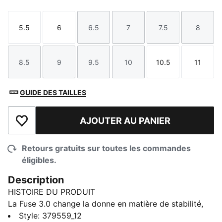
5.5
6
6.5
7
7.5
8
Taille
Taille
Taille
Taille
Taille
Taille
8.5
9
9.5
10
10.5
11
Taille
Taille
Taille
Taille
Taille
Taille
GUIDE DES TAILLES
AJOUTER AU PANIER
Ajouter à la liste de souhaits
Retours gratuits sur toutes les commandes
éligibles.
Description
HISTOIRE DU PRODUIT
La Fuse 3.0 change la donne en matière de stabilité,
d'ajustement et de traction. Nous avons élargi la
Style
:
379559_12