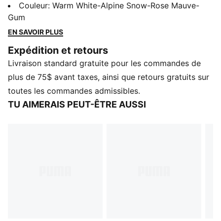
forme et amélioré la semelle extérieure PUMAGRIP.
Couleur
:
Warm White-Alpine Snow-Rose Mauve-
Cette chaussure d'entraînement est inspirée par les
Gum
athlètes et testée par la communauté pour la force et
EN SAVOIR PLUS
un meilleur amorti. Faites passer votre entraînement
Expédition et retours
au niveau supérieur avec le Fuse 3.0.
Livraison standard gratuite pour les commandes de
CARACTÉRISTIQUES ET AVANTAGES
PUMAGRIP : Semelle extérieure en caoutchouc durable
plus de 75$ avant taxes, ainsi que retours gratuits sur
offrant une traction sur de multiples surfaces.
toutes les commandes admissibles.
DÉTAILS
TU AIMERAIS PEUT-ÊTRE AUSSI
Une nouvelle forme pour une position plus forte
Talonnette TPU pour la stabilité
Tige en maille
Formstrip passepoilée sur la face latérale
Détail de marque « FUSE » sur la languette