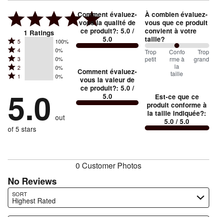
Comment évaluez-
À combien évaluez-
vous la qualité de
vous que ce produit
ce produit?
:
5.0
/
convient à votre
1
Ratings
5.0
taille?
Rated
5
100%
Rated
4
0%
5
100
Trop
%
Confo
Trop
Rated
petit
rme à
grand
3
0%
4
stars
between
la
Rated
2
0%
3
stars
Comment évaluez-
by
taille
Trop
Rated
1
0%
2
stars
vous la valeur de
by
100%
1
petit
ce produit?
:
5.0
/
stars
by
5.0
0%
of
5.0
Est-ce que ce
stars
and
by
0%
of
produit conforme à
reviewers
by
0%
Conforme
of
la taille indiquée?
:
reviewers
out
0%
of
5.0
/ 5.0
à
reviewers
of
of 5 stars
reviewers
la
reviewers
taille
0 Customer Photos
No Reviews
Search reviews…
SORT
Highest Rated