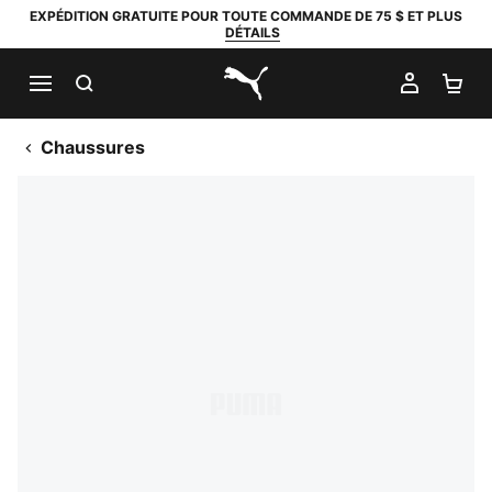
EXPÉDITION GRATUITE POUR TOUTE COMMANDE DE 75 $ ET PLUS
DÉTAILS
RECHERCHER
MON C
PA
PUMA.com
Chaussures