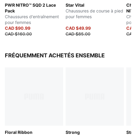
PWR NITRO™ SQD 2 Lace
Star Vital
Cha
Pack
Chaussures de course à pied
NIT
Chaussures d'entraînement
pour femmes
Chau
pour femmes
pour
CAD $90.99
CAD $49.99
CAD
CAD $160.00
CAD $85.00
CAD
FRÉQUEMMENT ACHETÉS ENSEMBLE
Floral Ribbon
Strong
Stro