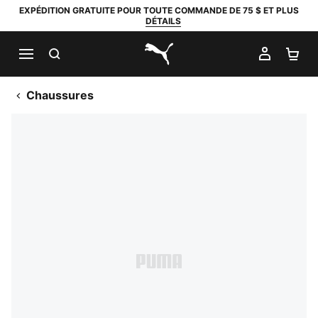
EXPÉDITION GRATUITE POUR TOUTE COMMANDE DE 75 $ ET PLUS
DÉTAILS
RECHERCHER
MON C
PA
PUMA.com
Chaussures