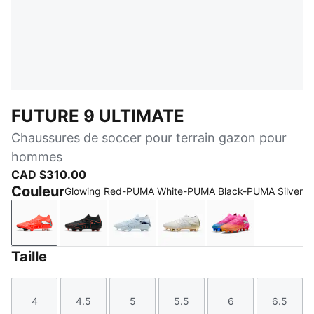
FUTURE 9 ULTIMATE
Chaussures de soccer pour terrain gazon pour
hommes
CAD $310.00
Couleur
Glowing Red-PUMA White-PUMA Black-PUMA Silver
Glowing Red-PUMA White-PUMA Black-PUMA Silver
PUMA Black-Glowing Red-Strong Gray
Icy Blue-Blue Jewel
PUMA White-Metallic Go
Poison Pink-Su
Taille
4
4.5
5
5.5
6
6.5
Taille
Taille
Taille
Taille
Taille
Taille