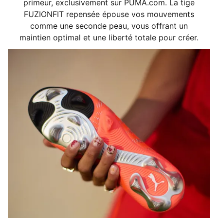
primeur, exclusivement sur PUMA.com. La tige
Type de bout : Rond
FUZIONFIT repensée épouse vos mouvements
Fermeture : Lacets
comme une seconde peau, vous offrant un
Type de talon : Plat
maintien optimal et une liberté totale pour créer.
Semelle amovible légère avec technologie NanoGrip
FG : Avec la disposition circulaire des crampons et sa
composition à double densité, la semelle d’usure
FLEXGILITY est conçue pour des mouvements agiles à
360 degrés qui plongent l’adversaire dans l’incertitude