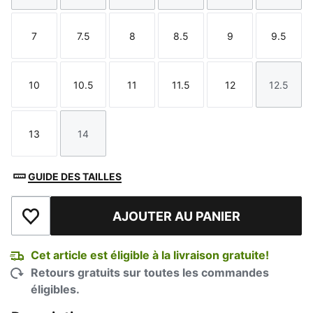
7
7.5
8
8.5
9
9.5
Taille
Taille
Taille
Taille
Taille
Taille
10
10.5
11
11.5
12
12.5
Taille
Taille
Taille
Taille
Taille
Taille
13
14
Taille
Taille
GUIDE DES TAILLES
AJOUTER AU PANIER
Ajouter à la liste de souhaits
Cet article est éligible à la livraison gratuite!
Retours gratuits sur toutes les commandes
éligibles.