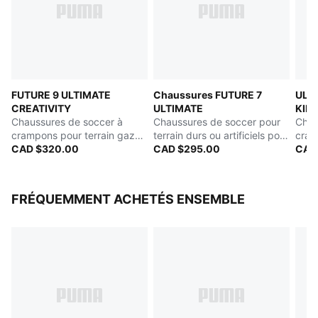
FUTURE 9 ULTIMATE
Chaussures FUTURE 7
ULT
CREATIVITY
ULTIMATE
KIDS
Chaussures de soccer à
Chaussures de soccer pour
PULI
Chau
crampons pour terrain gazon
terrain durs ou artificiels pour
cram
ou tapis d'herbe artificielle
CAD $320.00
hommes
CAD $295.00
pou
CAD
pour hommes
FRÉQUEMMENT ACHETÉS ENSEMBLE