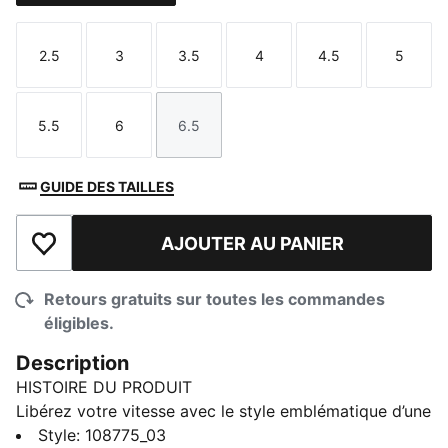
2.5
3
3.5
4
4.5
5
Taille
Taille
Taille
Taille
Taille
Taille
5.5
6
6.5
Taille
Taille
Taille
GUIDE DES TAILLES
AJOUTER AU PANIER
Ajouter à la liste de souhaits
Retours gratuits sur toutes les commandes
éligibles.
Description
HISTOIRE DU PRODUIT
Libérez votre vitesse avec le style emblématique d’une
icône du soccer. L’ULTRA PLAY, réinventée dans une
Style
:
108775_03