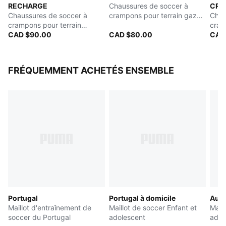
RECHARGE
Chaussures de soccer à
CRE
Éléments de la marque Christian Pulisic
Chaussures de soccer à
crampons pour terrain gazon
Chau
Éléments de la marque PUMA
crampons pour terrain
ou tapis d'herbe artificielle
cram
PUMA Jeunes : Recommandé pour les enfants entre 8
dur/terrain artificiel Enfant et
CAD $90.00
pour adolescents
CAD $80.00
ou ta
CAD
adolescent
pour
et 16 ans
FRÉQUEMMENT ACHETÉS ENSEMBLE
Portugal
Portugal à domicile
Autr
Maillot d'entraînement de
Maillot de soccer Enfant et
Mail
soccer du Portugal
adolescent
adol