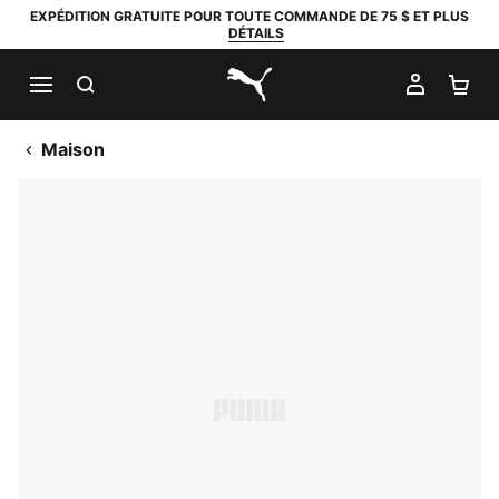
EXPÉDITION GRATUITE POUR TOUTE COMMANDE DE 75 $ ET PLUS
DÉTAILS
RECHERCHER
MON C
PA
PUMA.com
Maison