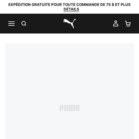
EXPÉDITION GRATUITE POUR TOUTE COMMANDE DE 75 $ ET PLUS
DÉTAILS
RECHERCHER
MON C
PA
PUMA.com