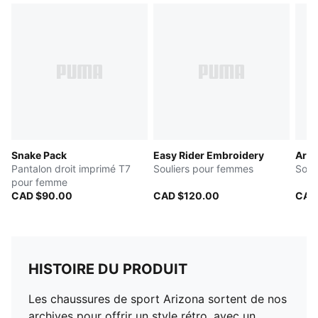
Snake Pack
Easy Rider Embroidery
Ariz
Pantalon droit imprimé T7
Souliers pour femmes
Soul
pour femme
CAD $90.00
CAD $120.00
CAD
HISTOIRE DU PRODUIT
Les chaussures de sport Arizona sortent de nos
archives pour offrir un style rétro, avec un