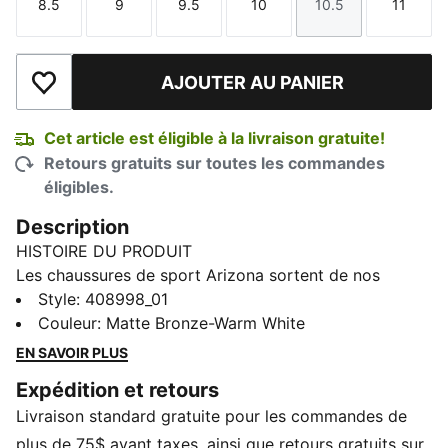
8.5
9
9.5
10
10.5
11
Taille
Taille
Taille
Taille
Taille
Taille
AJOUTER AU PANIER
Ajouter à la liste de souhaits
Cet article est éligible à la livraison gratuite!
Retours gratuits sur toutes les commandes
éligibles.
Description
HISTOIRE DU PRODUIT
Les chaussures de sport Arizona sortent de nos
archives pour offrir un style rétro, avec un imprimé
Style
:
408998_01
léopard brillant et des touches luxueuses. Leur profil
Couleur
:
Matte Bronze-Warm White
bas reste élégant toute la journée et agrémente
EN SAVOIR PLUS
parfaitement toutes les tenues.
Expédition et retours
DÉTAILS
Livraison standard gratuite pour les commandes de
Conçues pour : Lifestyle by PUMA
Largeur : Standard
plus de 75$ avant taxes, ainsi que retours gratuits sur