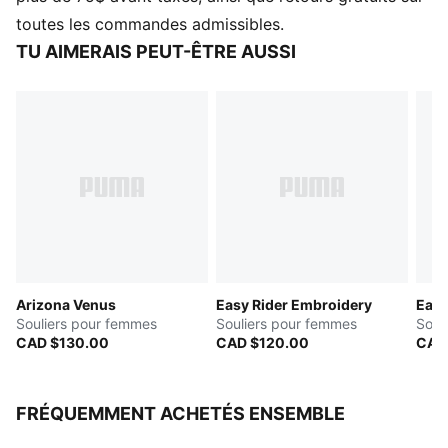
Fermeture : Lacets
toutes les commandes admissibles.
Type de talon : Plat
TU AIMERAIS PEUT-ÊTRE AUSSI
Éléments de la marque PUMA
Arizona Venus
Easy Rider Embroidery
Easy
Souliers pour femmes
Souliers pour femmes
Soul
CAD $130.00
CAD $120.00
CAD
FRÉQUEMMENT ACHETÉS ENSEMBLE