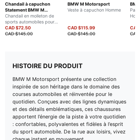
Chandail à capuchon
BMW M Motorsport
BMW
Statement BMW M
Veste à capuchon Homme
Pant
Motorsport
Chandail en molleton de
Hom
sports automobiles pour
hommes
CAD $72.50
CAD $115.99
CAD 
CAD $145.00
CAD $145.00
CAD 
HISTOIRE DU PRODUIT
BMW M Motorsport présente une collection
inspirée de son héritage dans le domaine des
courses automobiles et réinventée pour le
quotidien. Conçues avec des lignes dynamiques
et des détails emblématiques, ces chaussures
apportent l’énergie de la piste à votre quotidien
: confortables, polyvalentes et fidèles à l’esprit
du sport automobile. De la rue aux loisirs, vivez
chaque instant en mouvement.