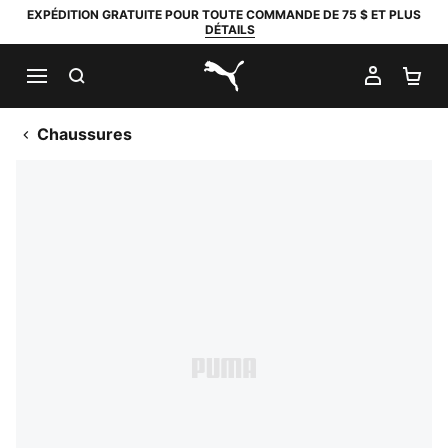
EXPÉDITION GRATUITE POUR TOUTE COMMANDE DE 75 $ ET PLUS
DÉTAILS
RECHERCHER
MON C
PA
PUMA.com
Chaussures