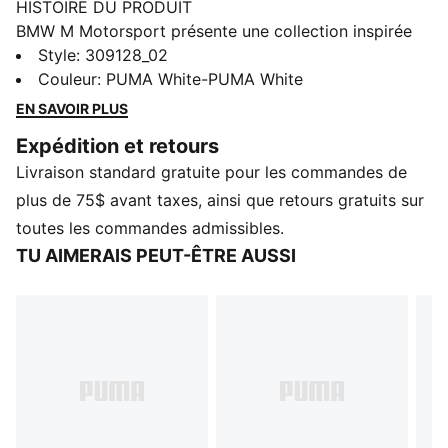
HISTOIRE DU PRODUIT
BMW M Motorsport présente une collection inspirée
de son héritage dans le domaine des courses
Style
:
309128_02
automobiles et réinventée pour le quotidien. Conçues
Couleur
:
PUMA White-PUMA White
avec des lignes dynamiques et des détails
EN SAVOIR PLUS
emblématiques, ces chaussures apportent l’énergie de
Expédition et retours
la piste à votre quotidien : confortables, polyvalentes
Livraison standard gratuite pour les commandes de
et fidèles à l’esprit du sport automobile. De la rue aux
loisirs, vivez chaque instant en mouvement.
plus de 75$ avant taxes, ainsi que retours gratuits sur
CARACTÉRISTIQUES ET AVANTAGES
toutes les commandes admissibles.
La partie supérieure de la chaussure est composée
TU AIMERAIS PEUT-ÊTRE AUSSI
d'au moins 20 % de matériaux recyclés et la partie
inférieure est composée d'au moins 10 % de matériaux
recyclés.
DÉTAILS
Largeur : Normal
Type de bout : Rond
Fermeture : Lacets
Type de talon : Plat