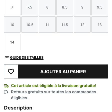
7
7.5
8
8.5
9
9.5
Taille
Taille
Taille
Taille
Taille
Taille
10
10.5
11
11.5
12
13
Taille
Taille
Taille
Taille
Taille
Taille
14
Taille
GUIDE DES TAILLES
AJOUTER AU PANIER
Ajouter à la liste de souhaits
Cet article est éligible à la livraison gratuite!
Retours gratuits sur toutes les commandes
éligibles.
Description