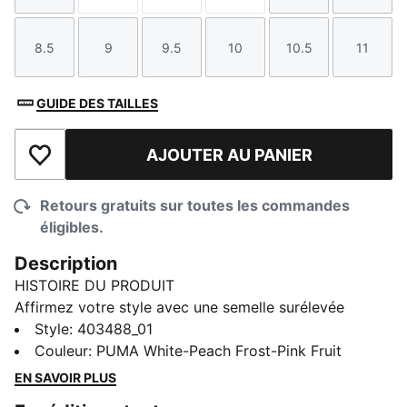
8.5
9
9.5
10
10.5
11
Taille
Taille
Taille
Taille
Taille
Taille
GUIDE DES TAILLES
AJOUTER AU PANIER
Ajouter à la liste de souhaits
Retours gratuits sur toutes les commandes
éligibles.
Description
HISTOIRE DU PRODUIT
Affirmez votre style avec une semelle surélevée
audacieuse et une claque perforée. La semelle
Style
:
403488_01
intérieure SOFTFOAM+ offre une absorption moelleuse
Couleur
:
PUMA White-Peach Frost-Pink Fruit
pour un confort durable, tandis que la tige en cuir et la
EN SAVOIR PLUS
bande de la marque PUMA offrent un style classique.