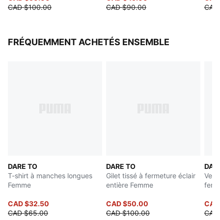
CAD $100.00
CAD $90.00
CAD
FRÉQUEMMENT ACHETÉS ENSEMBLE
DARE TO
DARE TO
DAR
T-shirt à manches longues
Gilet tissé à fermeture éclair
Vest
Femme
entière Femme
ferme
Fem
CAD $32.50
CAD $50.00
CAD
CAD $65.00
CAD $100.00
CAD 