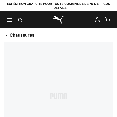
EXPÉDITION GRATUITE POUR TOUTE COMMANDE DE 75 $ ET PLUS
DÉTAILS
RECHERCHER
MON C
PA
PUMA.com
Chaussures