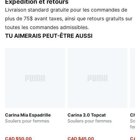
Expédition et retours
Des promenades matinales aux soirées, ces
Livraison standard gratuite pour les commandes de
chaussures sont vos alliées pour une mode sans
effort.
plus de 75$ avant taxes, ainsi que retours gratuits sur
DÉTAILS
toutes les commandes admissibles.
Largeur : Standard
TU AIMERAIS PEUT-ÊTRE AUSSI
Type de bout : Arrondi
Fermeture : Lacets
Matériau principal de l’empeigne : Textile
Type de talon : Surélevé
Pronation : Neutre
Carina Mia Espadrille
Carina 3.0 Topcat
Chau
Souliers pour femmes
Souliers pour femmes
Soul
fem
CAD $50.00
CAD $45.00
CAD