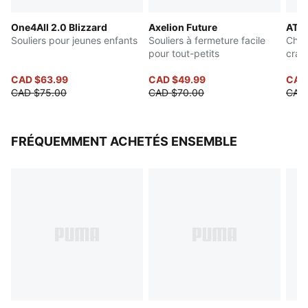
PUMA Enfants : Recommandé pour les jeunes enfants
One4All 2.0 Blizzard
Axelion Future
ATT
entre 4 et 8 ans
Souliers pour jeunes enfants
Souliers à fermeture facile
Chau
pour tout-petits
cram
adol
CAD $63.99
CAD $49.99
CAD
CAD $75.00
CAD $70.00
CAD
FRÉQUEMMENT ACHETÉS ENSEMBLE