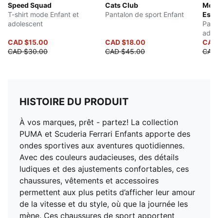
Speed Squad
Cats Club
McL
T-shirt mode Enfant et
Pantalon de sport Enfant
Esse
adolescent
Pant
adol
CAD $15.00
CAD $18.00
CAD
CAD $30.00
CAD $45.00
CAD
HISTOIRE DU PRODUIT
À vos marques, prêt - partez! La collection
PUMA et Scuderia Ferrari Enfants apporte des
ondes sportives aux aventures quotidiennes.
Avec des couleurs audacieuses, des détails
ludiques et des ajustements confortables, ces
chaussures, vêtements et accessoires
permettent aux plus petits d’afficher leur amour
de la vitesse et du style, où que la journée les
mène. Ces chaussures de sport apportent