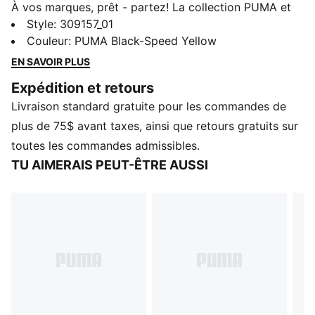
À vos marques, prêt - partez! La collection PUMA et
Scuderia Ferrari Enfants apporte des ondes sportives
Style
:
309157_01
aux aventures quotidiennes. Avec des couleurs
Couleur
:
PUMA Black-Speed Yellow
audacieuses, des détails ludiques et des ajustements
EN SAVOIR PLUS
confortables, ces chaussures, vêtements et
Expédition et retours
accessoires permettent aux plus petits d’afficher leur
Livraison standard gratuite pour les commandes de
amour de la vitesse et du style, où que la journée les
mène. Ces chaussures de sport apportent l'énergie du
plus de 75$ avant taxes, ainsi que retours gratuits sur
bord de piste à leurs mouvements quotidiens. Une tige
toutes les commandes admissibles.
épurée et des détails perforés incarnent le pur style
TU AIMERAIS PEUT-ÊTRE AUSSI
du sport motorisé.
CARACTÉRISTIQUES ET AVANTAGES
La partie supérieure de la chaussure est composée
d’au moins 20 % de matériaux recyclés.
DÉTAILS
Largeur : Normal
Type de bout : Rond
Fermeture : Élastiques
Type de talon : Plat