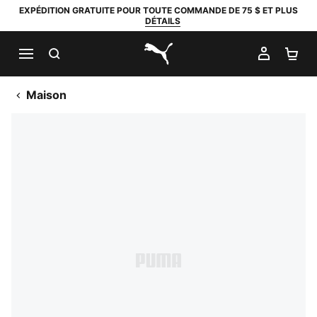
EXPÉDITION GRATUITE POUR TOUTE COMMANDE DE 75 $ ET PLUS
DÉTAILS
RECHERCHER
MON C
PA
PUMA.com
Maison