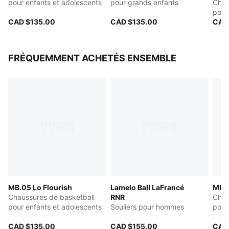
pour enfants et adolescents
pour grands enfants
bask
Chau
et a
pour
CAD $135.00
CAD $135.00
CAD
FRÉQUEMMENT ACHETÉS ENSEMBLE
MB.05 Lo Flourish
Lamelo Ball LaFrancé
MB.0
Chaussures de basketball
RNR
Chau
pour enfants et adolescents
Souliers pour hommes
pour
CAD $135.00
CAD $155.00
CAD