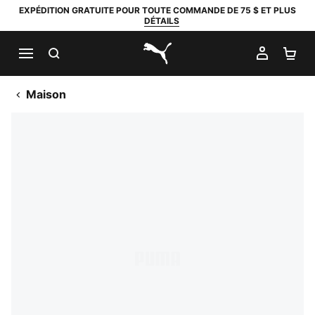
EXPÉDITION GRATUITE POUR TOUTE COMMANDE DE 75 $ ET PLUS
DÉTAILS
RECHERCHER
MON C
PA
PUMA.com
Maison