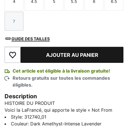
4
4.5
5
5.5
6
6.5
Taille
Taille
Taille
Taille
Taille
Taille
7
Taille
GUIDE DES TAILLES
AJOUTER AU PANIER
Ajouter à la liste de souhaits
Cet article est éligible à la livraison gratuite!
Retours gratuits sur toutes les commandes
éligibles.
Description
HISTOIRE DU PRODUIT
Voici la LaFrancé, qui apporte le style « Not From
Here » de LaMelo Ball à notre nouveau modèle hors
Style
:
312740_01
terrain. Avec une silhouette inspirée de la course à
Couleur
:
Dark Amethyst-Intense Lavender