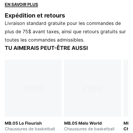
pied et des détails inspirés du sentier, cette chaussure
EN SAVOIR PLUS
se distingue par ses détails Melo et LaFrancé sur la
Expédition et retours
semelle extérieure. Où que vous jouiez, jouez à plein
Livraison standard gratuite pour les commandes de
régime.
CARACTÉRISTIQUES ET AVANTAGES
plus de 75$ avant taxes, ainsi que retours gratuits sur
La partie supérieure des chaussures est composée
toutes les commandes admissibles.
d'au moins 20 % de matériaux recyclés.
TU AIMERAIS PEUT-ÊTRE AUSSI
DÉTAILS
Largeur : Standard
Type de bout : Rond
Fermeture : Lacets
Mailles avec bonne aération
Type de talon : Plat
Détails de comarquage
Motif de traction au design La Francé
Semelle extérieure crantée
PUMA Enfant et Adolescent : Recommandé pour les
MB.05 Lo Flourish
MB.05 Melo World
MB.0
enfants entre 8 et 16 ans
Chaussures de basketball
Chaussures de basketball
Chau