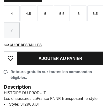
4
4.5
5
5.5
6
6.5
Taille
Taille
Taille
Taille
Taille
Taille
7
Taille
GUIDE DES TAILLES
AJOUTER AU PANIER
Ajouter à la liste de souhaits
Retours gratuits sur toutes les commandes
éligibles.
Description
HISTOIRE DU PRODUIT
Les chaussures LaFrancé RNNR transposent le style
hors terrain de Melo à une modèle du quotidien, conçu
Style
:
312988_01