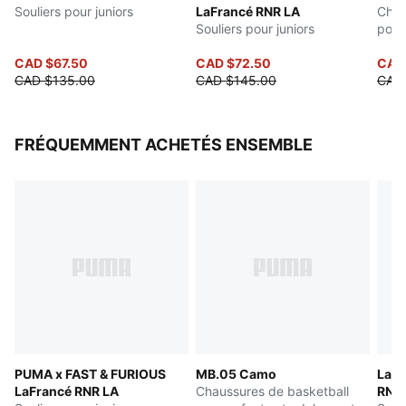
Souliers pour juniors
LaFrancé RNR LA
Chau
Souliers pour juniors
pour
CAD $67.50
CAD $72.50
CAD
CAD $135.00
CAD $145.00
CAD
FRÉQUEMMENT ACHETÉS ENSEMBLE
PUMA x FAST & FURIOUS
MB.05 Camo
Lame
LaFrancé RNR LA
Chaussures de basketball
RNR