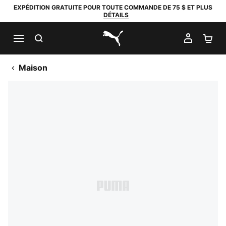
EXPÉDITION GRATUITE POUR TOUTE COMMANDE DE 75 $ ET PLUS
DÉTAILS
RECHERCHER
MON C
PA
PUMA.com
Maison