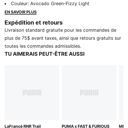
aussi bien pour le sentier que pour la rue. Évoluant du
Couleur
:
Avocado Green-Fizzy Light
style volumineux de la planche à roulettes vers une
EN SAVOIR PLUS
conception davantage inspirée de la course, elles
Expédition et retours
possèdent une languette en relief, une nouvelle
Livraison standard gratuite pour les commandes de
semelle d’usure et une bulle avec logo. L'imprimé
camouflage met en valeur ce modèle.
plus de 75$ avant taxes, ainsi que retours gratuits sur
CARACTÉRISTIQUES ET AVANTAGES
toutes les commandes admissibles.
La tige des chaussures est faite d'au moins 20 % de
TU AIMERAIS PEUT-ÊTRE AUSSI
matériaux recyclés.
DÉTAILS
Largeur : Normal
Type de bout : Rond
Fermeture : Lacets
Type de talon : Plat
Logo LaFrancé sur la languette
PUMA Jeunes : Recommandé pour les enfants entre 8
et 16 ans
LaFrancé RNR Trail
PUMA x FAST & FURIOUS
MB.