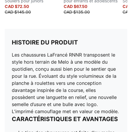
Souliers pour juniors
pour enfants et adolescents
Souli
CAD $72.50
CAD $67.50
CAD
CAD $145.00
CAD $135.00
CAD
HISTOIRE DU PRODUIT
Les chaussures LaFrancé RNNR transposent le
style hors terrain de Melo à une modèle du
quotidien, conçu aussi bien pour le sentier que
pour la rue. Évoluant du style volumineux de la
planche à roulettes vers une conception
davantage inspirée de la course, elles
possèdent une languette en relief, une nouvelle
semelle d’usure et une bulle avec logo.
L'imprimé camouflage met en valeur ce modèle.
CARACTÉRISTIQUES ET AVANTAGES