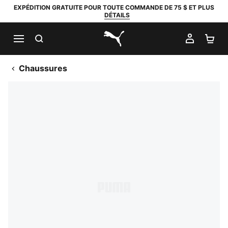
EXPÉDITION GRATUITE POUR TOUTE COMMANDE DE 75 $ ET PLUS
DÉTAILS
RECHERCHER
MON C
PA
PUMA.com
Chaussures