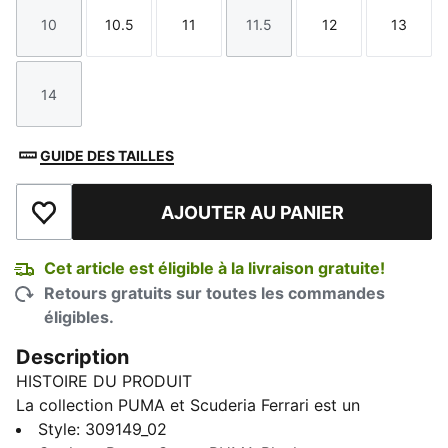
10
10.5
11
11.5
12
13
Taille
Taille
Taille
Taille
Taille
Taille
14
Taille
GUIDE DES TAILLES
AJOUTER AU PANIER
Ajouter à la liste de souhaits
Cet article est éligible à la livraison gratuite!
Retours gratuits sur toutes les commandes
éligibles.
Description
HISTOIRE DU PRODUIT
La collection PUMA et Scuderia Ferrari est un
hommage à l’excellence du sport motorisé et à
Style
:
309149_02