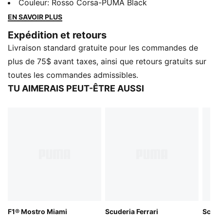
l’héritage légendaire de Ferrari dans le milieu de la
Couleur
:
Rosso Corsa-PUMA Black
course automobile. Ces chaussures combinent la
EN SAVOIR PLUS
silhouette distinctive et avant-gardiste de la Mostro
Expédition et retours
avec les couleurs et détails emblématiques de la
Livraison standard gratuite pour les commandes de
Scuderia Ferrari, pour que vous puissiez porter cet
héritage partout où vous allez.
plus de 75$ avant taxes, ainsi que retours gratuits sur
DÉTAILS
toutes les commandes admissibles.
Largeur : Normal
TU AIMERAIS PEUT-ÊTRE AUSSI
Type de bout : Rond
Fermeture : Lacets
Type de talon : Plat
Éléments de la marque PUMA
Éléments de la marque Scuderia Ferrari
F1® Mostro Miami
Scuderia Ferrari
Scud