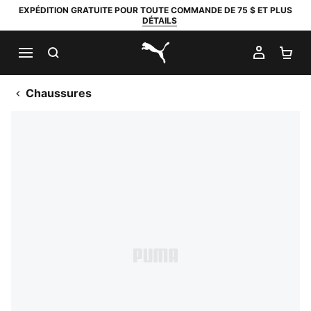
EXPÉDITION GRATUITE POUR TOUTE COMMANDE DE 75 $ ET PLUS
DÉTAILS
RECHERCHER
MON C
PA
PUMA.com
Chaussures