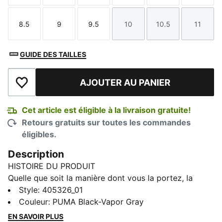
8.5
9
9.5
10
10.5
11
Taille
Taille
Taille
Taille
Taille
Taille
GUIDE DES TAILLES
AJOUTER AU PANIER
Ajouter à la liste de souhaits
Cet article est éligible à la livraison gratuite!
Retours gratuits sur toutes les commandes
éligibles.
Description
HISTOIRE DU PRODUIT
Quelle que soit la manière dont vous la portez, la
Speedcat apporte élégance et distinction à chaque
Style
:
405326_01
tenue. Avec des détails inspirés du ballet et des
Couleur
:
PUMA Black-Vapor Gray
accents raffinés, cette silhouette offre une
EN SAVOIR PLUS