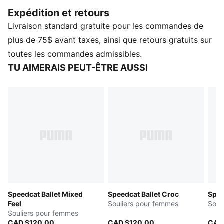
réinterprétation audacieuse d'une icône. Enracinées
Expédition et retours
dans l’héritage de la course, mais conçues pour la rue,
Livraison standard gratuite pour les commandes de
elles mêlent énergie des sports motorisés et élégance.
Cette version a un imprimé serpent saisissant et des
plus de 75$ avant taxes, ainsi que retours gratuits sur
brides à boucle, ajoutant une touche unique et
toutes les commandes admissibles.
élégante à sa conception.
TU AIMERAIS PEUT-ÊTRE AUSSI
DÉTAILS
Largeur : Normal
Type de bout : Rond
Fermeture : Lanière avec boucle
Bandes élastiques
Type de talon : Plat
Forme de chaussures de ballet
Imprimé inspiré par la peau de serpent
Logo PUMA brodé
Speedcat Ballet Mixed
Speedcat Ballet Croc
Spee
Feel
Souliers pour femmes
Soul
Souliers pour femmes
CAD $120.00
CAD $120.00
CAD