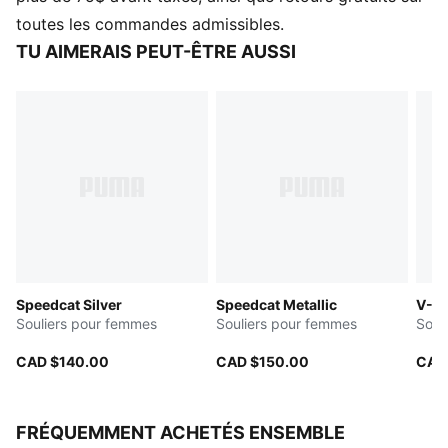
Fermeture : Lacets
toutes les commandes admissibles.
Type de talon : Plat
TU AIMERAIS PEUT-ÊTRE AUSSI
Éléments emblématiques de la marque PUMA
Speedcat Silver
Speedcat Metallic
V-S2
Souliers pour femmes
Souliers pour femmes
Soul
CAD $140.00
CAD $150.00
CAD
FRÉQUEMMENT ACHETÉS ENSEMBLE