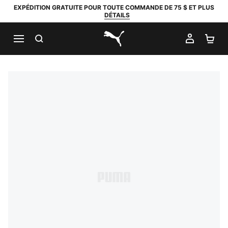
EXPÉDITION GRATUITE POUR TOUTE COMMANDE DE 75 $ ET PLUS
DÉTAILS
RECHERCHER
MON C
PA
PUMA.com