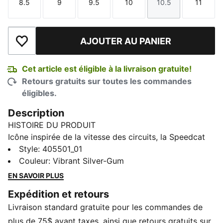
8.5
9
9.5
10
10.5
11
Taille
Taille
Taille
Taille
Taille
Taille
AJOUTER AU PANIER
Ajouter à la liste de souhaits
Cet article est éligible à la livraison gratuite!
Retours gratuits sur toutes les commandes
éligibles.
Description
HISTOIRE DU PRODUIT
Icône inspirée de la vitesse des circuits, la Speedcat
apporte une touche d’audace et d’originalité à toutes
Style
:
405501_01
les tenues. En modernisant le modèle original, ces
Couleur
:
Vibrant Silver-Gum
chaussures de sport présentent des touches
EN SAVOIR PLUS
métallisées et un mélange de matières.
Expédition et retours
DÉTAILS
Livraison standard gratuite pour les commandes de
Conçues pour : Lifestyle by PUMA
Largeur : Standard
plus de 75$ avant taxes, ainsi que retours gratuits sur