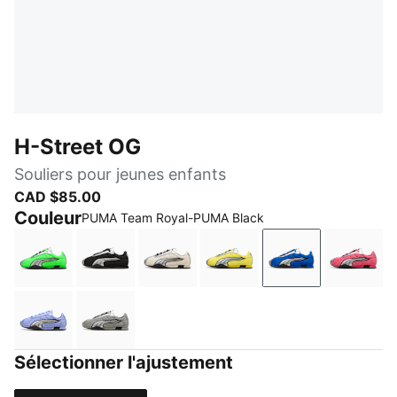
H-Street OG
Souliers pour jeunes enfants
CAD $85.00
Couleur
PUMA Team Royal-PUMA Black
Fizzy Green-PUMA Silver
PUMA Black-PUMA Silver
Frosted Ivory-PUMA Silver
Lemon Meringue-PUMA S
PUMA Team Roy
Magic
Intense Lavender-PUMA Black
Gray Echo-Puma Silver
Sélectionner l'ajustement