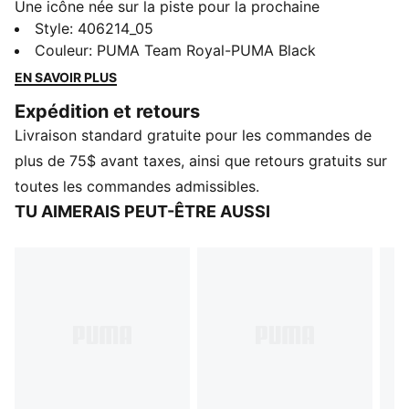
Une icône née sur la piste pour la prochaine
génération. La H-Street sort des archives avec un
Style
:
406214_05
aspect enraciné dans la vitesse et faite spécialement
Couleur
:
PUMA Team Royal-PUMA Black
pour les enfants. Inspirée par les chaussures de course
EN SAVOIR PLUS
à crampons emblématiques de PUMA des années
Expédition et retours
2000, la H-Street garde les petits pieds à l'aise avec
Livraison standard gratuite pour les commandes de
une tige en tissu mesh léger et une forme profilée.
CARACTÉRISTIQUES ET AVANTAGES
plus de 75$ avant taxes, ainsi que retours gratuits sur
SOFTFOAM+ : Semelle intérieure confortable conçue
toutes les commandes admissibles.
pour offrir un amorti doux grâce à son talon plus
TU AIMERAIS PEUT-ÊTRE AUSSI
épais
DÉTAILS
Largeur : Standard
Type de bout : Rond
Fermeture : Lacets
Type de talon : Plat
Assise plantaire moulée
Éléments de la marque PUMA
PUMA enfants : Recommandé pour les jeunes enfants