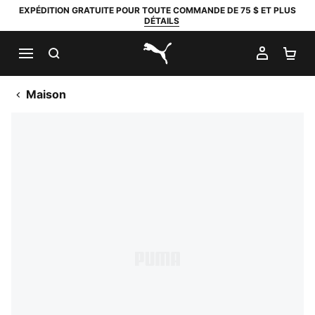
EXPÉDITION GRATUITE POUR TOUTE COMMANDE DE 75 $ ET PLUS
DÉTAILS
RECHERCHER
MON C
PA
PUMA.com
Maison