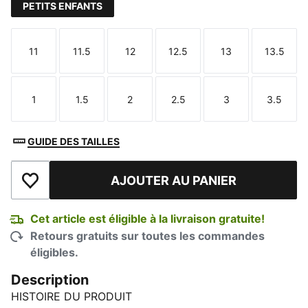
PETITS ENFANTS
11
11.5
12
12.5
13
13.5
Taille
Taille
Taille
Taille
Taille
Taille
1
1.5
2
2.5
3
3.5
Taille
Taille
Taille
Taille
Taille
Taille
GUIDE DES TAILLES
AJOUTER AU PANIER
Ajouter à la liste de souhaits
Cet article est éligible à la livraison gratuite!
Retours gratuits sur toutes les commandes
éligibles.
Description
HISTOIRE DU PRODUIT