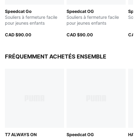
entre 4 et 8 ans
Speedcat Go
Speedcat OG
Spe
Souliers à fermeture facile
Souliers à fermeture facile
Soul
pour jeunes enfants
pour jeunes enfants
CAD $90.00
CAD $90.00
CAD
FRÉQUEMMENT ACHETÉS ENSEMBLE
T7 ALWAYS ON
Speedcat OG
HALI