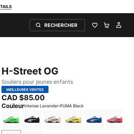
TAILS
RECHERCHER
LISTE DE SOUH
PANIER 0
MON
H-Street OG
Souliers pour jeunes enfants
MEILLEURES VENTES
CAD $85.00
Couleur
Intense Lavender-PUMA Black
Fizzy Green-PUMA Silver
PUMA Black-PUMA Silver
Frosted Ivory-PUMA Silver
Lemon Meringue-PUMA Sil
PUMA Team Roya
Magic R