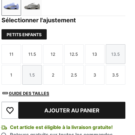
Intense Lavender-PUMA Black
Gray Echo-Puma Silver
Sélectionner l'ajustement
PETITS ENFANTS
11
11.5
12
12.5
13
13.5
Taille
Taille
Taille
Taille
Taille
Taille
1
1.5
2
2.5
3
3.5
Taille
Taille
Taille
Taille
Taille
Taille
GUIDE DES TAILLES
AJOUTER AU PANIER
Ajouter à la liste de souhaits
Cet article est éligible à la livraison gratuite!
Retours gratuits sur toutes les commandes