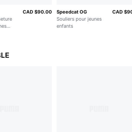
CAD $90.00
Speedcat OG
CAD $9
meture
Souliers pour jeunes
nes
enfants
LE