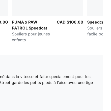
0.00
PUMA x PAW
CAD $100.00
Speedcat G
PATROL Speedcat
Souliers à f
Souliers pour jeunes
facile pour 
enfants
enfants
né dans la vitesse et faite spécialement pour les
eet garde les petits pieds à l'aise avec une tige