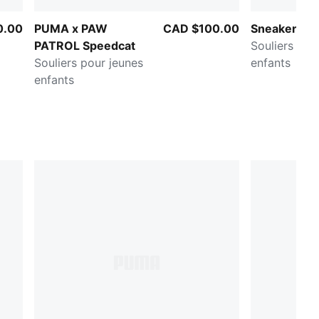
0.00
PUMA x PAW
CAD $100.00
Sneakers Ea
PATROL Speedcat
Souliers pou
Souliers pour jeunes
enfants
enfants