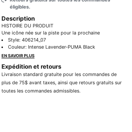
éligibles.
Description
HISTOIRE DU PRODUIT
Une icône née sur la piste pour la prochaine
génération. La H-Street sort des archives avec un
Style
:
406214_07
aspect enraciné dans la vitesse et faite spécialement
Couleur
:
Intense Lavender-PUMA Black
pour les enfants. Inspirée par les chaussures de
EN SAVOIR PLUS
course à crampons emblématiques de PUMA des
Expédition et retours
années 2000, la H-Street garde les petits pieds à
Livraison standard gratuite pour les commandes de
l'aise avec une tige en tissu mesh léger et une forme
profilée.
plus de 75$ avant taxes, ainsi que retours gratuits sur
CARACTÉRISTIQUES ET AVANTAGES
toutes les commandes admissibles.
SOFTFOAM+ : Semelle intérieure confortable conçue
pour offrir un amorti doux grâce à son talon plus
épais
DÉTAILS
Largeur : Standard
Type de bout : Rond