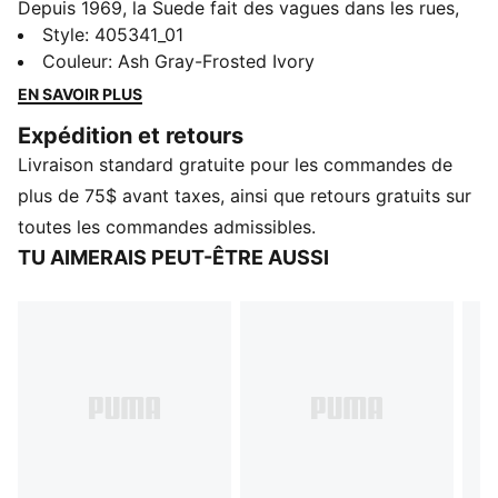
Depuis 1969, la Suede fait des vagues dans les rues,
sur les terrains et dans la culture, portée par les
Style
:
405341_01
icônes, les pros de planche à roulette, les joueurs de
Couleur
:
Ash Gray-Frosted Ivory
basket et les anticonformistes. Des décennies plus
EN SAVOIR PLUS
tard, elle établit toujours la norme de style et ne
Expédition et retours
montre aucun signe de ralentissement. Cette version
Livraison standard gratuite pour les commandes de
des chaussures est conçue en collaboration avec
Charles F. Stead.
plus de 75$ avant taxes, ainsi que retours gratuits sur
CARACTÉRISTIQUES ET AVANTAGES
toutes les commandes admissibles.
SOFTFOAM+ : Semelle intérieure confortable conçue
TU AIMERAIS PEUT-ÊTRE AUSSI
pour offrir un amorti doux grâce à son talon plus
épais
DÉTAILS
Largeur : Étroite
Type de bout : Arrondi
Fermeture : Lacets
Type de talon : Plat
Détails de marque PUMA