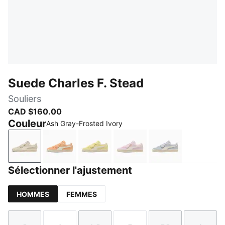
Suede Charles F. Stead
Souliers
CAD $160.00
Couleur
Ash Gray-Frosted Ivory
Ash Gray-Frosted Ivory
Cashew-Frosted Ivory
Pineapple Ice-Frosted Ivory
Rosy Outlook-Frosted Iv
Snow Mountain 
Sélectionner l'ajustement
HOMMES
FEMMES