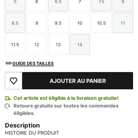
5
6
6.5
7
7.5
8
Taille
Taille
Taille
Taille
Taille
Taille
8.5
9
9.5
10
10.5
11
Taille
Taille
Taille
Taille
Taille
Taille
11.5
12
13
14
Taille
Taille
Taille
Taille
GUIDE DES TAILLES
AJOUTER AU PANIER
Ajouter à la liste de souhaits
Cet article est éligible à la livraison gratuite!
Retours gratuits sur toutes les commandes
éligibles.
Description
HISTOIRE DU PRODUIT