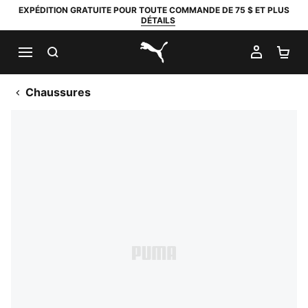
EXPÉDITION GRATUITE POUR TOUTE COMMANDE DE 75 $ ET PLUS
DÉTAILS
RECHERCHER
MON C
PA
PUMA.com
Chaussures