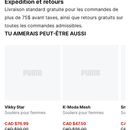
Expédition et retours
sport polyvalente apporte un style naturel à chaque
Livraison standard gratuite pour les commandes de
pas.
CARACTÉRISTIQUES ET AVANTAGES
plus de 75$ avant taxes, ainsi que retours gratuits sur
La tige des chaussures est composée d’au moins 20 %
toutes les commandes admissibles.
de matériaux recyclés
TU AIMERAIS PEUT-ÊTRE AUSSI
DÉTAILS
Largeur : Normal
Fermeture : Lacets
Bout rond
Type de talon : Plat
Éléments de la marque PUMA
Vikky Star
K-Moda Mesh
Snea
Souliers pour femmes
Souliers pour femmes
Soul
CAD $76.99
CAD $47.50
CAD
CAD $90.00
CAD $95.00
CAD