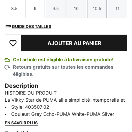
8.5
9
9.5
10
10.5
11
Taille
Taille
Taille
Taille
Taille
Taille
GUIDE DES TAILLES
AJOUTER AU PANIER
Ajouter à la liste de souhaits
Cet article est éligible à la livraison gratuite!
Retours gratuits sur toutes les commandes
éligibles.
Description
HISTOIRE DU PRODUIT
La Vikky Star de PUMA allie simplicité intemporelle et
élégance moderne. Conçue pour offrir du confort
Style
:
403507_02
pendant toute la journée, elle est parfaite pour être
Couleur
:
Gray Echo-PUMA White-PUMA Silver
utilisée tous les jours, pour les promenades
EN SAVOIR PLUS
décontractées ou pour le travail. Cette chaussure de