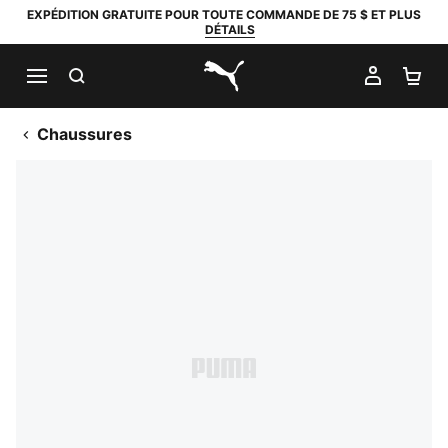
EXPÉDITION GRATUITE POUR TOUTE COMMANDE DE 75 $ ET PLUS
DÉTAILS
RECHERCHER
MON C
PA
PUMA.com
Chaussures