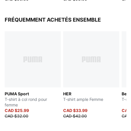
FRÉQUEMMENT ACHETÉS ENSEMBLE
PUMA Sport
HER
Beda
T-shirt à col rond pour
T-shirt ample Femme
T-sh
femme
CAD $25.99
CAD $33.99
CAD 
CAD $32.00
CAD $42.00
CAD