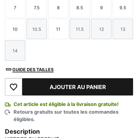
7
7.5
8
8.5
9
9.5
Taille
Taille
Taille
Taille
Taille
Taille
10
10.5
11
11.5
12
13
Taille
Taille
Taille
Taille
Taille
Taille
14
Taille
GUIDE DES TAILLES
AJOUTER AU PANIER
Ajouter à la liste de souhaits
Cet article est éligible à la livraison gratuite!
Retours gratuits sur toutes les commandes
éligibles.
Description