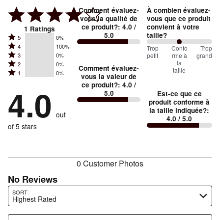
Comment évaluez-
À combien évaluez-
vous la qualité de
vous que ce produit
ce produit?
:
4.0
/
convient à votre
1
Ratings
5.0
taille?
Rated
5
0%
Rated
4
100%
5
100
Trop
%
Confo
Trop
Rated
petit
rme à
grand
3
0%
4
stars
between
la
Rated
2
0%
3
stars
Comment évaluez-
by
taille
Trop
Rated
1
0%
2
stars
vous la valeur de
by
0%
1
petit
ce produit?
:
4.0
/
stars
by
4.0
100%
of
5.0
Est-ce que ce
stars
and
by
0%
of
produit conforme à
reviewers
by
0%
Conforme
of
la taille indiquée?
:
reviewers
out
0%
of
4.0
/ 5.0
à
reviewers
of
of 5 stars
reviewers
la
reviewers
taille
0 Customer Photos
No Reviews
Search reviews…
SORT
Highest Rated