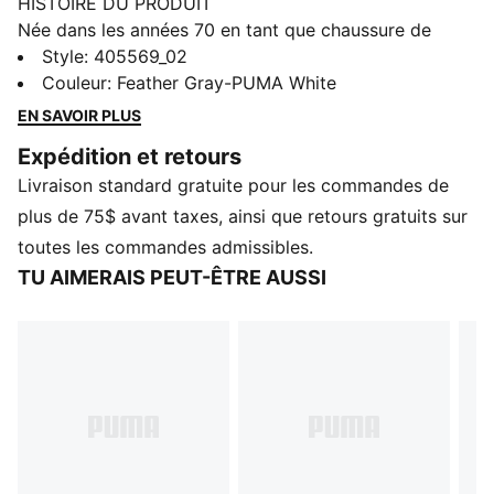
HISTOIRE DU PRODUIT
Née dans les années 70 en tant que chaussure de
course, la PUMA Easy Rider était plébiscitée pour sa
Style
:
405569_02
conception épurée et sa semelle absorbant les chocs.
Couleur
:
Feather Gray-PUMA White
En quittant la piste pour investir les rues, elle s’est
EN SAVOIR PLUS
imposée comme une chaussure incontournable de la
Expédition et retours
mode urbaine. Aujourd'hui, ces chaussures de sport
Livraison standard gratuite pour les commandes de
sont prêtes à être réinventées par une nouvelle
génération.
plus de 75$ avant taxes, ainsi que retours gratuits sur
CARACTÉRISTIQUES ET AVANTAGES
toutes les commandes admissibles.
ProFoam : EVA léger conçu pour amortir conçue pour
TU AIMERAIS PEUT-ÊTRE AUSSI
amortir la réception et propulser la foulée suivante
DÉTAILS
Largeur : Normal
Type de bout : Rond
Fermeture : Lacets
Type de talon : Plat
Éléments de la marque PUMA
Dénivelé talon-bout : 5 mm