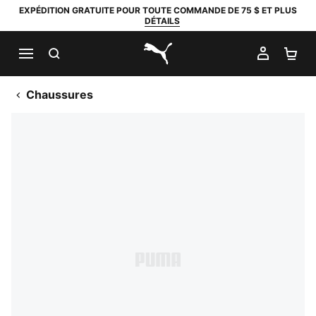
EXPÉDITION GRATUITE POUR TOUTE COMMANDE DE 75 $ ET PLUS
DÉTAILS
RECHERCHER
MON C
PA
PUMA.com
Chaussures