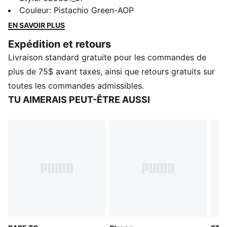
ceinture élastique pour un ajustement sûr et d’un logo
Couleur
:
Pistachio Green-AOP
brillant pour une touche de style. Ils sont parfaits pour
EN SAVOIR PLUS
celles qui osent se démarquer et bouger en toute
Expédition et retours
confiance.
Livraison standard gratuite pour les commandes de
CARACTÉRISTIQUES ET AVANTAGES
Contient au moins 50 % de matière recyclée
plus de 75$ avant taxes, ainsi que retours gratuits sur
DÉTAILS
toutes les commandes admissibles.
Coupe serrée
TU AIMERAIS PEUT-ÊTRE AUSSI
Tissu jersey simple
Longueur très courte
Design imprimé intégral
Détails de marque PUMA