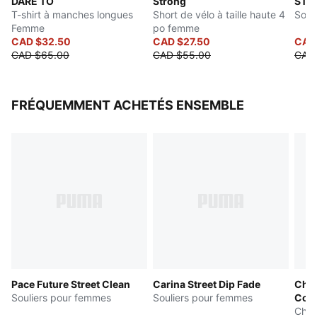
DARE TO
Strong
STE
T-shirt à manches longues
Short de vélo à taille haute 4
Sout
Femme
po femme
CAD $32.50
CAD $27.50
CAD
CAD $65.00
CAD $55.00
CAD
FRÉQUEMMENT ACHETÉS ENSEMBLE
Pace Future Street Clean
Carina Street Dip Fade
Chau
Souliers pour femmes
Souliers pour femmes
Comf
Chau