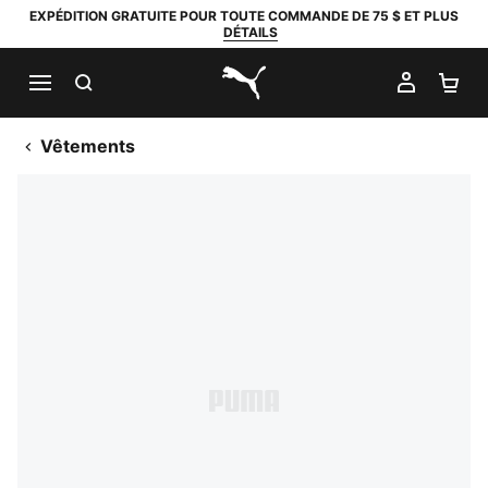
EXPÉDITION GRATUITE POUR TOUTE COMMANDE DE 75 $ ET PLUS
DÉTAILS
RECHERCHER
MON C
PA
PUMA.com
Vêtements