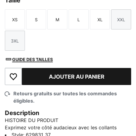
Taille
XS
S
M
L
XL
XXL
Taille
Taille
Taille
Taille
Taille
Taille
3XL
Taille
GUIDE DES TAILLES
AJOUTER AU PANIER
Ajouter à la liste de souhaits
Retours gratuits sur toutes les commandes
éligibles.
Description
HISTOIRE DU PRODUIT
Exprimez votre côté audacieux avec les collants
imprimés sur l’ensemble de PUMA. Ils sont dotés d’une
Style
:
629831_37