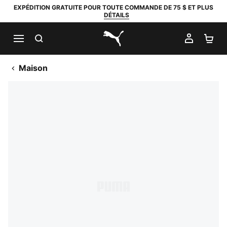
EXPÉDITION GRATUITE POUR TOUTE COMMANDE DE 75 $ ET PLUS
DÉTAILS
RECHERCHER
MON C
PA
PUMA.com
Maison