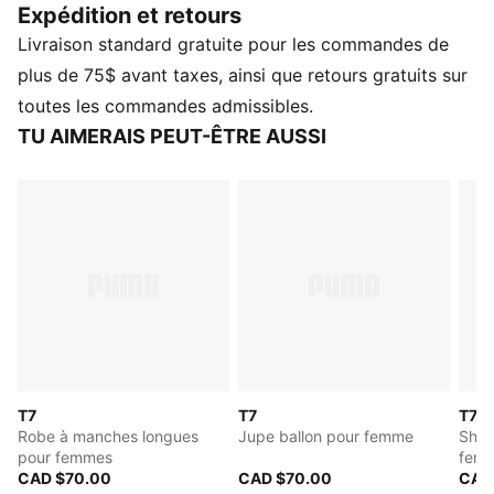
Expédition et retours
faire artisanal d'une manière personnelle et
Livraison standard gratuite pour les commandes de
expressive. Cet esprit se retrouve dans la jupe PUMA
x AHLUWALIA T7, un modèle inspiré des archives avec
plus de 75$ avant taxes, ainsi que retours gratuits sur
une touche distinctive.
toutes les commandes admissibles.
CARACTÉRISTIQUES ET AVANTAGES
TU AIMERAIS PEUT-ÊTRE AUSSI
Fabriquée avec au moins 30 % de matériaux recyclés
DÉTAILS
Coupe : Ajustée
Type de matériau principal : Tricot texturé
Ceinture élastiquée griffée
Longueur : Courte
Élévation : Moyen
Détails Heritage T7
T7
T7
T7
Robe à manches longues
Jupe ballon pour femme
Short
pour femmes
fem
CAD $70.00
CAD $70.00
CAD