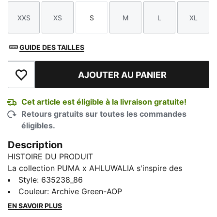
XXS
XS
S
M
L
XL
Taille
Taille
Taille
Taille
Taille
Taille
GUIDE DES TAILLES
AJOUTER AU PANIER
Ajouter à la liste de souhaits
Cet article est éligible à la livraison gratuite!
Retours gratuits sur toutes les commandes
éligibles.
Description
HISTOIRE DU PRODUIT
La collection PUMA x AHLUWALIA s'inspire des
origines indo-nigérianes de Priya Ahluwalia et de son
Style
:
635238_86
approche riche et narrative du design. Alliant
Couleur
:
Archive Green-AOP
références au soccer, couleurs vives, motifs audacieux
EN SAVOIR PLUS
et tissus tactiles, chaque pièce allie culture et savoir-