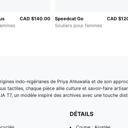
us
CAD $140.00
Speedcat Go
CAD $12
 femmes
Souliers pour femmes
gines indo-nigérianes de Priya Ahluwalia et de son approche
us tactiles, chaque pièce allie culture et savoir-faire arti
 T7, un modèle inspiré des archives avec une touche disti
DÉTAILS
ecyclés
Coupe : Ajustée