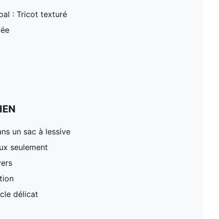
al : Tricot texturé
fée
IEN
ns un sac à lessive
oux seulement
vers
tion
le délicat