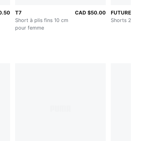
0.50
T7
CAD $50.00
FUTURE.PU
Short à plis fins 10 cm
Shorts 2 po
pour femme