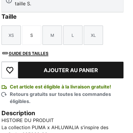
taille S.
Taille
XS
S
M
L
XL
Taille
Taille
Taille
Taille
Taille
GUIDE DES TAILLES
AJOUTER AU PANIER
Ajouter à la liste de souhaits
Cet article est éligible à la livraison gratuite!
Retours gratuits sur toutes les commandes
éligibles.
Description
HISTOIRE DU PRODUIT
La collection PUMA x AHLUWALIA s'inspire des