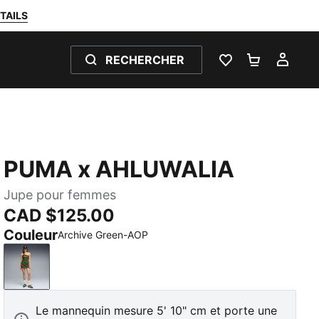
TAILS
RECHERCHER
LISTE DE SOUH
PANIER 0
MON
PUMA x AHLUWALIA
Jupe pour femmes
CAD $125.00
Couleur
Archive Green-AOP
Archive Green-AOP
Le mannequin mesure 5' 10" cm et porte une