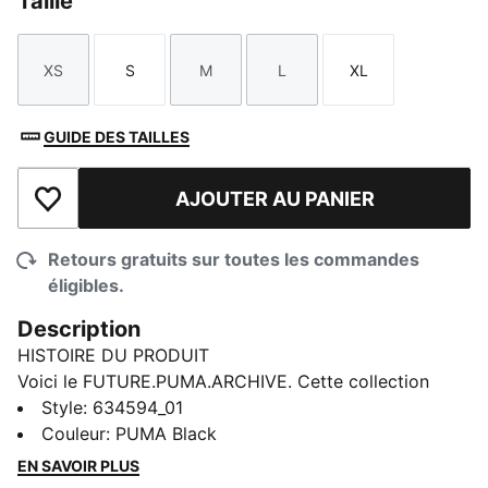
Taille
XS
S
M
L
XL
Taille
Taille
Taille
Taille
Taille
GUIDE DES TAILLES
AJOUTER AU PANIER
Ajouter à la liste de souhaits
Retours gratuits sur toutes les commandes
éligibles.
Description
HISTOIRE DU PRODUIT
Voici le FUTURE.PUMA.ARCHIVE. Cette collection
inspirée de la rue fusionne l'essence de notre passé
Style
:
634594_01
avec les horizons infinis de notre avenir. Rétro et
Couleur
:
PUMA Black
moderne à la fois, cette jupe-short est là pour faire
EN SAVOIR PLUS
sensation.