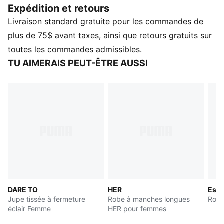
Expédition et retours
CARACTÉRISTIQUES ET AVANTAGES
Livraison standard gratuite pour les commandes de
Fabriquée à partir de matériaux 100 % recyclés, à
l'exception des finitions et des décorations.
plus de 75$ avant taxes, ainsi que retours gratuits sur
DÉTAILS
toutes les commandes admissibles.
Coupe : Régulière
TU AIMERAIS PEUT-ÊTRE AUSSI
Matériau principal : Tissage Jacquard
Longueur : Short
Ceinture élastique
Empiècement en tissu pour un effet jupe
Logo PUMA Cat brodé
DARE TO
HER
Esse
Jupe tissée à fermeture
Robe à manches longues
Robe
éclair Femme
HER pour femmes