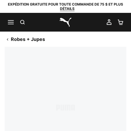
EXPÉDITION GRATUITE POUR TOUTE COMMANDE DE 75 $ ET PLUS
DÉTAILS
RECHERCHER
MON C
PA
PUMA.com
Robes + Jupes