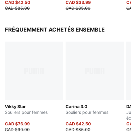
CAD $42.50
CAD $33.99
CAD
CAD $85.00
CAD $85.00
CAD
FRÉQUEMMENT ACHETÉS ENSEMBLE
Vikky Star
Carina 3.0
DAR
Souliers pour femmes
Souliers pour femmes
Jupe
écla
CAD $76.99
CAD $42.50
CAD
CAD $90.00
CAD $85.00
CAD