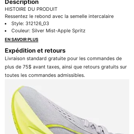
Description
HISTOIRE DU PRODUIT
Ressentez le rebond avec la semelle intercalaire
MagMax NITRO™ 2. Dotée de la plus grande
Style
:
312126_03
accumulation d’amorti NITROFOAM™, elle offre une
Couleur
:
Silver Mist-Apple Spritz
foulée très douce qui dynamise chaque pas. La tige en
EN SAVOIR PLUS
tissu mesh de synthèse assure fraîcheur et maintien,
Expédition et retours
tandis que la semelle d’usure PUMAGRIP garantit une
Livraison standard gratuite pour les commandes de
traction fiable. Kilomètre après kilomètre, ces
chaussures offrent confort et performance sans
plus de 75$ avant taxes, ainsi que retours gratuits sur
effort.
toutes les commandes admissibles.
CARACTÉRISTIQUES ET AVANTAGES
La partie supérieure des chaussures est composée
d'au moins 30 % de matériaux recyclés.
DETAILS
Largeur : Normal
Type de bout : Rond
Fermeture : Lacets
Type de talon : 6 mm