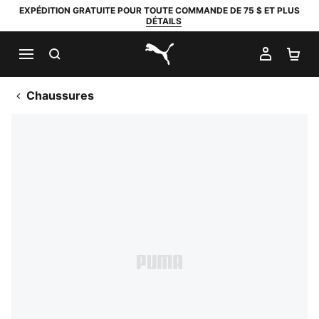
EXPÉDITION GRATUITE POUR TOUTE COMMANDE DE 75 $ ET PLUS
DÉTAILS
RECHERCHER
MON C
PA
PUMA.com
Chaussures