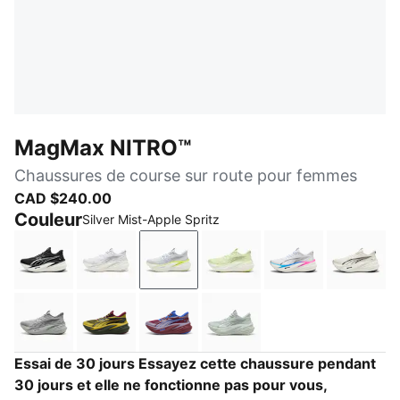
MagMax NITRO™
Chaussures de course sur route pour femmes
CAD $240.00
Couleur
Silver Mist-Apple Spritz
PUMA Black-PUMA White
PUMA White-PUMA Silver
Silver Mist-Apple Spritz
Apple Spritz-Lux Lime
PUMA White-Ult
Warm 
Gray Echo
Fresh Pear-Dark Olive
Ruby Shimmer-Royal Sapphire
Créme De Mint-Sage Gl
Essai de 30 jours Essayez cette chaussure pendant
30 jours et elle ne fonctionne pas pour vous,