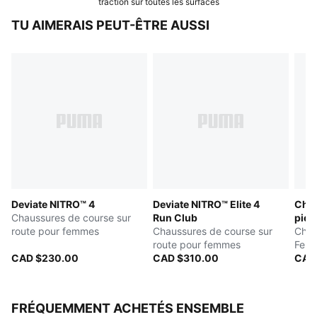
traction sur toutes les surfaces
TU AIMERAIS PEUT-ÊTRE AUSSI
Deviate NITRO™ 4
Deviate NITRO™ Elite 4
Chau
Chaussures de course sur
Run Club
pied
route pour femmes
Chaussures de course sur
NIT
Chau
route pour femmes
Fem
CAD $230.00
CAD $310.00
CAD
FRÉQUEMMENT ACHETÉS ENSEMBLE