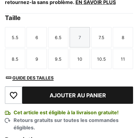
retournez-la sans problème.
EN SAVOIR PLUS
Taille
5.5
6
6.5
7
7.5
8
Taille
Taille
Taille
Taille
Taille
Taille
8.5
9
9.5
10
10.5
11
Taille
Taille
Taille
Taille
Taille
Taille
GUIDE DES TAILLES
AJOUTER AU PANIER
Ajouter à la liste de souhaits
Cet article est éligible à la livraison gratuite!
Retours gratuits sur toutes les commandes
éligibles.