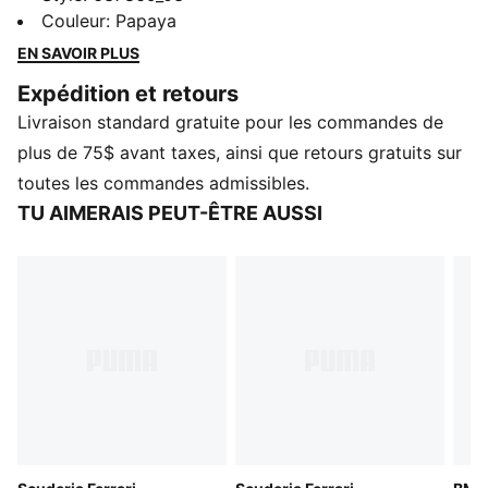
détails rétro affichent ton soutien à l'équipe, tandis
Couleur
:
Papaya
que la coupe décontractée offre une grande liberté de
EN SAVOIR PLUS
mouvement et un confort optimal.
Expédition et retours
CARACTÉRISTIQUES ET AVANTAGES
Livraison standard gratuite pour les commandes de
Fabriqué à partir d'au moins 90 % de matériaux
recyclés
plus de 75$ avant taxes, ainsi que retours gratuits sur
DÉTAILS
toutes les commandes admissibles.
Conçu pour : Style de vie par PUMA
TU AIMERAIS PEUT-ÊTRE AUSSI
Coupe : Décontracté
Longueur : Standard
Encolure : Collet
Type de matériau principal : Pique