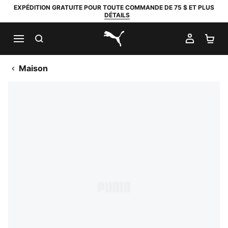
EXPÉDITION GRATUITE POUR TOUTE COMMANDE DE 75 $ ET PLUS
DÉTAILS
RECHERCHER
MON C
PA
PUMA.com
Maison