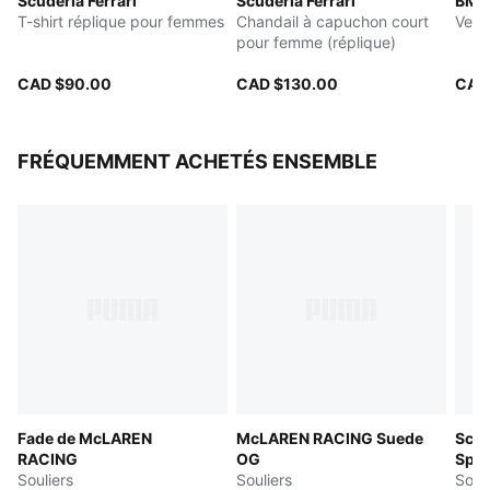
Scuderia Ferrari
Scuderia Ferrari
BMW
T-shirt réplique pour femmes
Chandail à capuchon court
Vest
pour femme (réplique)
CAD $90.00
CAD $130.00
CAD
FRÉQUEMMENT ACHETÉS ENSEMBLE
Fade de McLAREN
McLAREN RACING Suede
Scud
RACING
OG
Spee
Souliers
Souliers
Souli