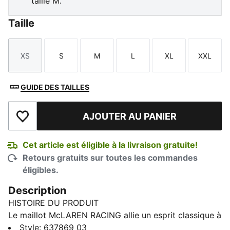
taille M.
Taille
XS
S
M
L
XL
XXL
Taille
Taille
Taille
Taille
Taille
Taille
GUIDE DES TAILLES
AJOUTER AU PANIER
Ajouter à la liste de souhaits
Cet article est éligible à la livraison gratuite!
Retours gratuits sur toutes les commandes
éligibles.
Description
HISTOIRE DU PRODUIT
Le maillot McLAREN RACING allie un esprit classique à
un style contemporain. Les rayures ton sur ton et les
Style
:
637869_03