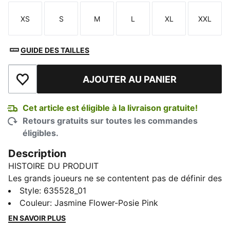
XS
S
M
L
XL
XXL
Taille
Taille
Taille
Taille
Taille
Taille
GUIDE DES TAILLES
AJOUTER AU PANIER
Ajouter à la liste de souhaits
Cet article est éligible à la livraison gratuite!
Retours gratuits sur toutes les commandes
éligibles.
Description
HISTOIRE DU PRODUIT
Les grands joueurs ne se contentent pas de définir des
moments, ils façonnent des époques. La collection
Style
:
635528_01
Stewie rend hommage au rôle joué par Breanna
Couleur
:
Jasmine Flower-Posie Pink
Stewart dans le passé, le présent et l'avenir du
EN SAVOIR PLUS
basketball. Ce maillot de gardien de but rend