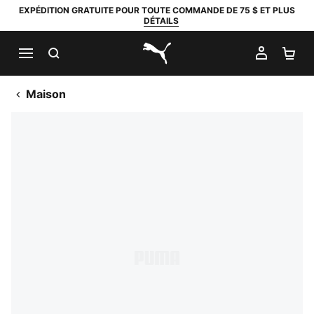
EXPÉDITION GRATUITE POUR TOUTE COMMANDE DE 75 $ ET PLUS
DÉTAILS
RECHERCHER
MON C
PA
PUMA.com
Maison