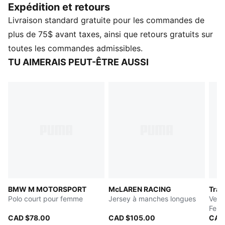
Expédition et retours
hommage à la légende du basket et au sport que nous
Livraison standard gratuite pour les commandes de
aimons tous.
CARACTÉRISTIQUES ET AVANTAGES
plus de 75$ avant taxes, ainsi que retours gratuits sur
Fabriqué à partir d'au moins 50 % de matériaux
toutes les commandes admissibles.
recyclés.
TU AIMERAIS PEUT-ÊTRE AUSSI
DÉTAILS
Coupe : Standard
Type de matériau principal : Jacquard monoface
Col : Ras de cou
Manches longues
Longueur : Standard
Éléments de comarquage
BMW M MOTORSPORT
McLAREN RACING
Trai
Polo court pour femme
Jersey à manches longues
Vest
Fem
CAD $78.00
CAD $105.00
CAD